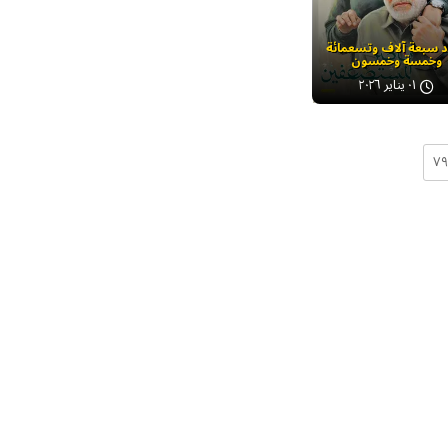
د سبعة آلاف وتسعمائة
وخمسة وخمسون
٠١ يناير ٢٠٢٦
۷۹