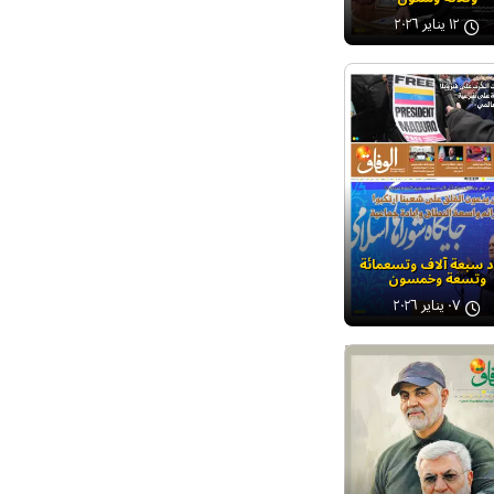
١٢ يناير ٢٠٢٦
د سبعة آلاف وتسعمائة
وتسعة وخمسون
٠٧ يناير ٢٠٢٦