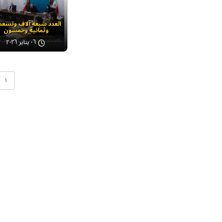
العدد سبعة آلاف وتسعم
وثمانية وخمسون
٠٦ يناير ٢٠٢٦
۱