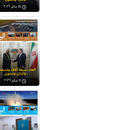
١٥ يناير ٢٠٢٦
العدد سبعة آلاف وتسعم
واثنان وستون
١١ يناير ٢٠٢٦