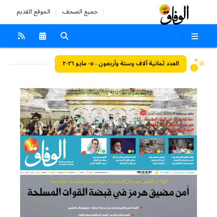
جميع الصحف
الموقع القديم
العدد ثمانية آلاف وستة وأربعون - ٠٥ مايو ٢٠٢٦