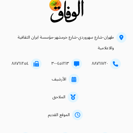
طهران-شارع سهروردي-شارع خرمشهر-مؤسسة ايران الثقافية
والاعلامية
۸۸۷٦۱۲٥٤
۳۰۰۰٤٥۱۲۱۳
۸۸۷٦۱۷۲۰
الأرشيف
الملاحق
الموقع القديم