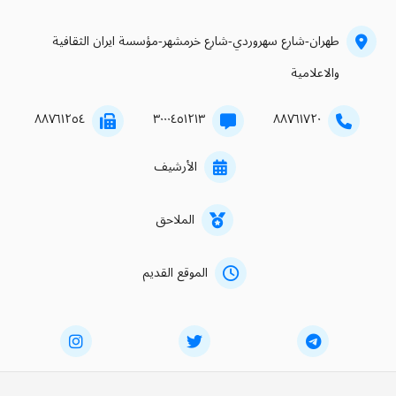
طهران-شارع سهروردي-شارع خرمشهر-مؤسسة ايران الثقافية
والاعلامية
۸۸۷٦۱۲٥٤
۳۰۰۰٤٥۱۲۱۳
۸۸۷٦۱۷۲۰
الأرشيف
الملاحق
الموقع القديم