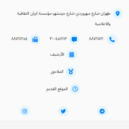
طهران-شارع سهروردي-شارع خرمشهر-مؤسسة ايران الثقافية
والاعلامية
۸۸۷٦۱۲٥٤
۳۰۰۰٤٥۱۲۱۳
۸۸۷٦۱۷۲۰
الأرشيف
الملاحق
الموقع القديم