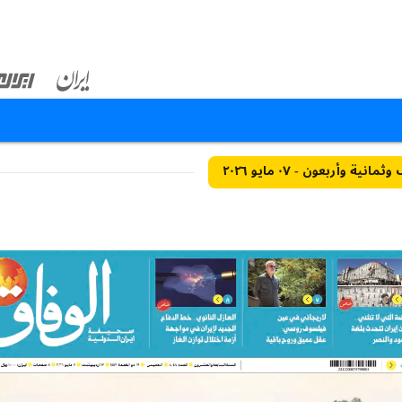
نية وأربعون - ٠٧ مايو ٢٠٢٦