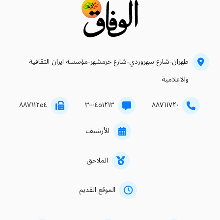
طهران-شارع سهروردي-شارع خرمشهر-مؤسسة ايران الثقافية
والاعلامية
۸۸۷٦۱۲٥٤
۳۰۰۰٤٥۱۲۱۳
۸۸۷٦۱۷۲۰
الأرشيف
الملاحق
الموقع القديم