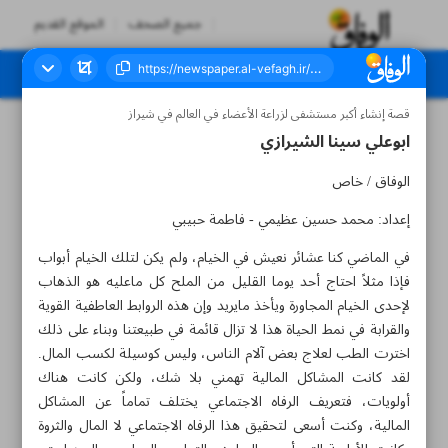
جميع الصحف
الموقع القديم
قصة إنشاء أكبر مستشفى لزراعة الأعضاء في العالم في شيراز
العدد سبعة آلاف وخمسمائة وواحد - ١٦ مايو ٢٠٢٤
ابوعلي سينا الشيرازي
الوفاق / خاص
إعداد: محمد حسين عظيمي - فاطمة حبيبي
في الماضي كنا عشائر نعيش في الخيام، ولم يكن لتلك الخيام أبواب
فإذا مثلاً احتاج أحد يوما القليل من الملح كل ماعليه هو الذهاب
لإحدى الخيام المجاورة ويأخذ مايريد وإن هذه الروابط العاطفية القوية
والقرابة في نمط الحياة هذا لا تزال قائمة في طبيعتنا وبناء على ذلك
اخترت الطب لعلاج بعض آلام الناس، وليس كوسيلة لكسب المال.
لقد كانت المشاكل المالية تهمني بلا شك، ولكن كانت هناك
أولويات، فتعريف الرفاه الاجتماعي يختلف تماماً عن المشاكل
المالية، وكنت أسعى لتحقيق هذا الرفاه الاجتماعي لا المال والثروة