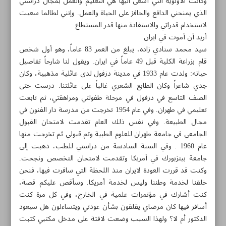
وكانت الأولوية التي أسعى اليها هي التعليم والعمل بمجال دراستي
الذي يمنحني الدافع والحافز على الحياة والعمل. وإنني لطالما سعيت
لاستخدام قدراتي والاستفادة منها قدر المستطاع.
أريد أن أموت في ايران
سيد محمد سنادي زاده، يبلغ من العمر 83 عاماً، وهو أول شخص
قام بزراعة الكلية قبل 49 عاماً في ايران. ويقول لنا شارحاً تفاصيل
حياته: ولدت عام 1933 في مدينة دزفول لدى عائلية مذهبية، وكان
جدي شاعراً وكان الطابع الشعري غالباً على عائلتنا. درست حتى
الصف التاسع في دزفول في مرحلة طفولتي ومراهقتي، ثم تابعت
تعليمي في طهران. وفي عام 1954 تخرجت من مدرسة دار الفنون في
مجال الطبيعة. وفي نفس ذلك العام تقدمت لامتحان القبول
الجامعي في جامعة طهران للعلوم الطبية وتم قبولي ثم تخرجت منها
عام 1960 . وفي السنة السادسة من دراستي للطب، ذهبت إلى
جامعة بيتزبورك في أمريكا وتقدمت لامتحان التخصص ونجحت.
مواضيع هذه الصفحة
وكنت قد قررت العودة لايران منذ اللحظة التي سافرت فيها، فنحن
خلقنا لخدمة وطننا وليس لخدمة أمريكا. وسأقص عليكم قصة،
كنت أشارك في مؤتمرات علمية في الخارج، وفي كل مرة كنت
دعوة العلماء الشباب لجائزة المصطفى(ص) في دورتها
أسافر فيها كان مرضاي يقلقون بشأن عودتي ويتساءلون هل سيعود
الأولى
الدكتور أم لا؟ ولهذا السبب وضعت لافتة على مدخل مكتبي كتبت