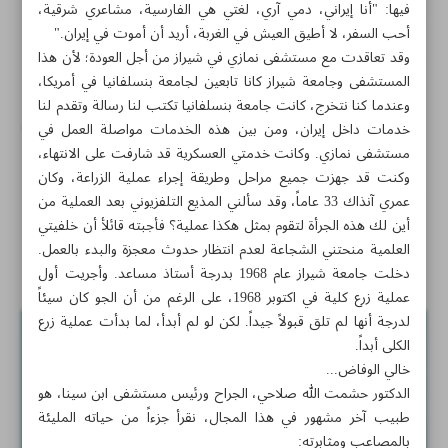
فيها: "أنا إيراني، دمي آري، لغتي هي الفارسية، مشاعري شرقية،
تقديم وتكريم أفضل الكيميائيين الإيرانيين للعام 2024
أحب السفر، لا أطيق العيش في الغربة، أريد أن أموت في إيران."
وقد تعاقدت مع مستشفى نمازي في شيراز من أجل العودة؛ لأن هذا
حضور لشركات معرفية إيرانية في أكبر حدث صحي في آسيا
المستشفى وجامعة شيراز كانا تابعين لجامعة بنسلفانيا في أمريكا،
الوسطى
وعندما كنا نتخرج، كانت جامعة بنسلفانيا تكتب لنا رسالة وتقدم لنا
إنشاء مختبرين متخصصين لتطوير الحقول النفطية في جامعة
خدمات داخل إيران، ومن بين هذه الخدمات مواصلة العمل في
أميركبير
مستشفى نمازي. وكانت خدمتي العسكرية قد شارفت على الانتهاء،
وكنت قد جهزت جميع مراحل وطريقة إجراء عملية الزراعة، وكان
أطباء إيرانيون يجرون عملية جراحية ناجحة للنوبات التشنجية
عمري آنذاك 33 عاماً، وقد سألني المذيع التلفزيوني بعد العملية من
للأطفال
أين لك هذه الجرأة لتقوم بمثل هكذا عملية؟ فأجبته قائلأ أن خلفيتي
العلمية منحتني الشجاعة لعدم انتظار حدوث معجزة والبدء بالعمل.
ابوعلي سينا الشيرازي
دخلت جامعة شيراز عام 1968 بدرجة أستاذ مساعد. وأجريت أول
عملية زرع كلية في اكتوبر 1968، على الرغم من أن الجو كان سيئاً
لدرجة أنها لم تلق قبولاً جيداً. لكن لو لم أبدأ، لما بدأت عملية زرع
الكلى أبداً.
خالي الوفاض...
الدكتور حشمت الله صلاحي، الجراح ورئيس مستشفى ابن سينا، هو
طبيب آخر مشهور في هذا المجال، نقرأ جزءاً من حياته المليئة
بالمصاعب ومثابرته: