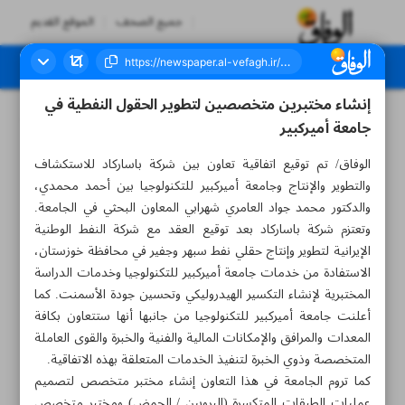
جميع الصحف
الموقع القديم
إنشاء مختبرين متخصصين لتطوير الحقول النفطية في
العدد سبعة آلاف وخمسمائة وواحد - ١٦ مايو ٢٠٢٤
جامعة أميركبير
الوفاق/ تم توقيع اتفاقية تعاون بين شركة باساركاد للاستكشاف
والتطوير والإنتاج وجامعة أميركبير للتكنولوجيا بين أحمد محمدي،
والدكتور محمد جواد العامري شهرابي المعاون البحثي في الجامعة.
وتعتزم شركة باساركاد بعد توقيع العقد مع شركة النفط الوطنية
الإيرانية لتطوير وإنتاج حقلي نفط سبهر وجفير في محافظة خوزستان،
الاستفادة من خدمات جامعة أميركبير للتكنولوجيا وخدمات الدراسة
المختبرية لإنشاء التكسير الهيدروليكي وتحسين جودة الأسمنت. كما
أعلنت جامعة أميركبير للتكنولوجيا من جانبها أنها ستتعاون بكافة
المعدات والمرافق والإمكانات المالية والفنية والخبرة والقوى العاملة
المتخصصة وذوي الخبرة لتنفيذ الخدمات المتعلقة بهذه الاتفاقية.
كما تروم الجامعة في هذا التعاون إنشاء مختبر متخصص لتصميم
عمليات الطبقات المتكسرة (البروبين / الحمض) ومختبر متخصص