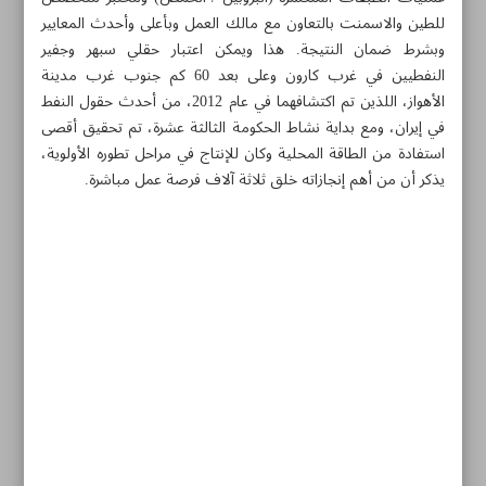
للطين والاسمنت بالتعاون مع مالك العمل وبأعلى وأحدث المعايير
وبشرط ضمان النتيجة. هذا ويمكن اعتبار حقلي سبهر وجفير
النفطيين في غرب كارون وعلى بعد 60 كم جنوب غرب مدينة
الأهواز، اللذين تم اكتشافهما في عام 2012، من أحدث حقول النفط
في إيران، ومع بداية نشاط الحكومة الثالثة عشرة، تم تحقيق أقصى
استفادة من الطاقة المحلية وكان للإنتاج في مراحل تطوره الأولوية،
يذكر أن من أهم إنجازاته خلق ثلاثة آلاف فرصة عمل مباشرة.
مواضيع هذه الصفحة
دعوة العلماء الشباب لجائزة المصطفى(ص) في دورتها
الأولى