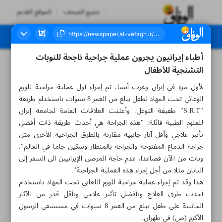
جميع الصحف
الموقع القديم
أطباء إيرانيون يجرون عملية جراحية ناجحة للنوبات
العدد سبعة آلاف وخمسمائة وواحد - ١٦ مايو ٢٠٢٤
التشنجية للأطفال
لأول مرة في إيران وغرب آسيا، تم إجراء أول عملية جراحية للورم
الوعائي تحت المهاد لطفل يبلغ من العمر 8 سنوات باستخدام طريقة
"S.R.T" طفيفة التوغل. وأعلنت العلاقات العامة لجامعة إيران
للعلوم الطبية قائلة: "هذه الجراحة هي أحدث طريقة ذات أفضل
تأثير علاجي وأقل آثار جانبية مقارنة بالطرق الجراحية الأخرى مثل
جراحة الدماغ المفتوحة والجراحة بالمنظار وسكين جاما في العالم".
وبات من الآن فصاعدا، عدم حاجة المرضى الإيرانيين الى السفر إلى
اليابان مثلا من أجل إجراء هذه العملية الجراحية".
هذا وقد تم إجراء عملية جراحية للورم اللعابي تحت المهاد باستخدام
أحدث طرق العلاج وبأفضل تأثير علاجي وبأقل قدر من الآثار
الجانبية على طفل يبلغ من العمر 8 سنوات في مستشفى الرسول
الأكرم (ص) في طهران.