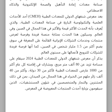
صناعة معدات إعادة التأهيل والصحة الإلكترونية والذكاء
الاصطناعي.
يعد معرض شنغهاي الدولي للمعدات الطبية (CMEH) أحد الأحداث
العلمية والتكنولوجية البارزة في صناعة المعدات الطبية، والذي
يُعرف بأنه الحدث الأكثر قيمة والأكبر في هذا المجال في الصين وفي
العالم. وسيكون هذا الحدث بمثابة منصة فريدة وفرصة لعرض
منتجات وخدمات الشركات الإيرانية القائمة على المعرفة في سوق
يضم أكثر من 1.5 مليار شخص في الصين، كما أنها فرصة فريدة
للشركات للترويج لأعمالها على مستوى العالم.
يذكر أن معرض شنغهاي الدولي للمعدات الطبية 2024 سيقام على
مساحة تزيد عن 80 ألف متر مربع، ويشارك في إقامته كل عام أكثر
من 1000 عارض للمعدات الطبية لأكثر من 30 دولة، وأكثر من 40
ألف زائر جلهم من الخبراء في هذا المجال من الميدان، بمن في ذلك
المشترين والتجار والمتخصصين في شؤون المستشفيات، الذين
مواضيع هذه الصفحة
سيقومون بزيارة أحدث المنتجات المعروضة في المعرض.
دعوة العلماء الشباب لجائزة المصطفى(ص) في دورتها
الأولى