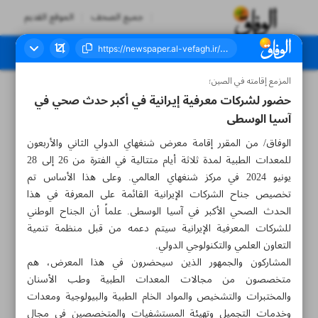
جميع الصحف
الموقع القديم
المزمع إقامته في الصين؛
العدد سبعة آلاف وخمسمائة وواحد - ١٦ مايو ٢٠٢٤
حضور لشركات معرفية إيرانية في أكبر حدث صحي في
آسيا الوسطى
الوفاق/ من المقرر إقامة معرض شنغهاي الدولي الثاني والأربعون
للمعدات الطبية لمدة ثلاثة أيام متتالية في الفترة من 26 إلى 28
يونيو 2024 في مركز شنغهاي العالمي. وعلى هذا الأساس تم
تخصيص جناح الشركات الإيرانية القائمة على المعرفة في هذا
الحدث الصحي الأكبر في آسيا الوسطى. علماً أن الجناح الوطني
للشركات المعرفية الإيرانية سيتم دعمه من قبل منظمة تنمية
التعاون العلمي والتكنولوجي الدولي.
المشاركون والجمهور الذين سيحضرون في هذا المعرض، هم
متخصصون من مجالات المعدات الطبية وطب الأسنان
والمختبرات والتشخيص والمواد الخام الطبية والبيولوجية ومعدات
وخدمات التجميل وتهيئة المستشفيات والمتخصصين في مجال