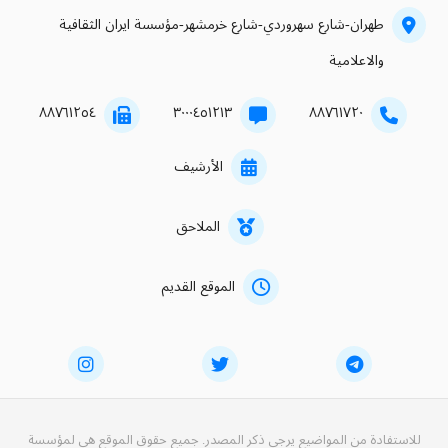
طهران-شارع سهروردي-شارع خرمشهر-مؤسسة ايران الثقافية
والاعلامية
۸۸۷٦۱۲٥٤
۳۰۰۰٤٥۱۲۱۳
۸۸۷٦۱۷۲۰
الأرشيف
الملاحق
الموقع القديم
للاستفادة من المواضيع يرجى ذكر المصدر. جميع حقوق الموقع هي لمؤسسة