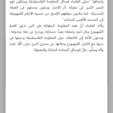
وأضافوا: "يحيّي العلماء فصائل المقاومة الفلسطينيّة ويباركون لهم
الناس من سوريا إلى تركيا...النزوح المُرّ والعودة الأمرّ
النصر الكبير في معركة ثأر الأحرار ويحيّون وحدتهم في الغرفة
المشتركة، كما يثمّنون موقفهم الرّاسخ من مسيرة الأعلام الصّهيونيّة
القدس كلمة الله، قضية الشرفاء من خمس قارّات
إلى المسجد الأقصى المبارك".
علماء الأقصى: المسجد الأقصى حق حصريّ للفلسطينيين
وأكد العلماء أنّ هذه المقاومة البطوليّة هي التي تذيق العدوّ
الصّهيونيّ وبال أمره وتجعله يعيدُ حساباتِه ويرتدع عن غيّه وعدوانه،
ويدعون الأمّة إلى الالتفاف حول المقاومة الفلسطينيّة ودعمها في
حربها مع الكيان الصّهيونيّ ودفاعها عن مسرى النبيّ صلى الله عليه
وآله وسلّم، بكلّ الوسائل الممكنة الماديّة والمعنويّة.