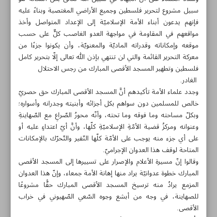
سبيل مشروع لتحرير فلسطين وجميع الأراضي المغتصبة وبناءً عليه
فإنهم يدعون أبناء الأمة الإسلاميّة إلى الإعداد المتواصل وأخذ
مواقعهم في المقاومة في مواجهة العدو الغاصب كلٌّ على حسب
موقعه وإمكاناته وقدراته الماديّة والمعنويّة، وأن يكونوا جزءًا من
معركة التحرير القائمة والتي لن تنتهي بإذن الله تعالى إلّا بتحرير كامل
فلسطين وتطهير المسجد الأقصى المبارك من رجس الاحتلال
الغادر.
وجدد علماء الأمة تأكيدهم أنَّ المسجد الأقصى ‏المبارك حق حصريّ
خالص للمسلمين دون سواهم بكل أجزائه وأبنيته وجدرانه وأسواره؛
وبكلّ مساحته وما فوقه وما تحته، وأنّه محورُ الصّراعِ مع الصّهاينةِ
وعنوانه ومركزُ قضية الأمّةِ الإسلاميّةِ كلّها، وأنَّ أيّ اعتداءٍ عليه أو
على أي جزء منه يوجب على الأمّة كلّها النّفير والتّحرّك ‏بالإمكانات
المتاحة لوقف هذا العدوان الإجراميّ.‏
وقالوا إنّ مسيرة الأعلام والإصرار على تسييرها إلى المسجد الأقصى
مواضيع هذه الصفحة
المبارك خطوة عدوانيّة يراد منها إهانة الأمة جمعاء، وإنّ هذا العدوان
المزمع يرادُ منه ترسيخ ‏المسجد الأقصى المبارك حقًّا مشروعًا
الأموال السهلة للعمل الإعلامي عملت على التشتيت بين
للصهاينة، في وجه من أبشع وجوه السّعي الصّهيوني في خراب
المعارضة
الأقصى.