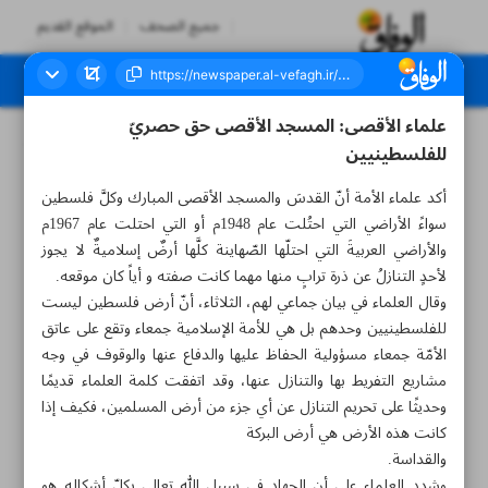
جميع الصحف
الموقع القديم
علماء الأقصى: المسجد الأقصى حق حصريّ
العدد سبعة آلاف ومائتان وثمانية وثلاثون - ١٨ مايو ٢٠٢٣
للفلسطينيين
أكد علماء الأمة أنّ القدسَ والمسجد الأقصى المبارك وكلَّ فلسطين
سواءً الأراضي التي احتُلت عام 1948م أو التي احتلت عام 1967م
والأراضي العربيةَ التي احتلّها الصّهاينة كلَّها أرضٌ إسلاميةٌ لا يجوز
لأحدٍ التنازلُ عن ذرة ترابٍ منها مهما كانت صفته و أياً كان موقعه.
وقال العلماء في بيان جماعي لهم، الثلاثاء، أنّ أرض فلسطين ليست
للفلسطينيين وحدهم بل هي للأمة الإسلامية جمعاء وتقع على عاتق
الأمّة جمعاء مسؤولية الحفاظ عليها والدفاع عنها والوقوف في وجه
مشاريع التفريط بها والتنازل عنها، وقد اتفقت كلمة العلماء قديمًا
وحديثًا على تحريم التنازل عن أي جزء من أرض المسلمين، فكيف إذا
كانت هذه الأرض هي أرض البركة
والقداسة.
وشدد العلماء على أن الجهاد في سبيل الله تعالى بكلّ أشكاله هو