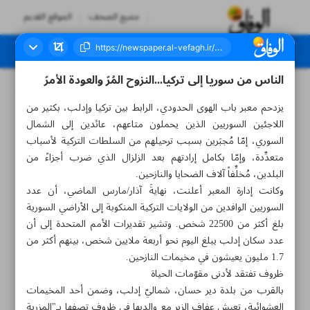
جميع الصحف
الموقع القديم
الناس من سوريا إلى تركيا...النزوح المُرّ والعودة الأمرّ
العدد سبعة آلاف ومائتان وثمانية وثلاثون - ١٨ مايو ٢٠٢٣
يزدحم معبر باب الهوى الحدودي، الرابط بين تركيا وإدلب، بكثير من
اللاجئين السوريين الذين يحملون متاعهم، عائدين إلى الشمال
السوري، إمّا مُجبَرين بسبب ترحيلهم من السلطات التركية لأسباب
متعدِّدة، وإمّا بكامل إرادتهم بعد الزلزال الذي ضرب أجزاءً من
البلدين، مُخلِّفاً آلاف الضحايا والنازحين.
وكانت إدارة المعبر أعلنت، نهايةَ آذار/مارس الماضي، أن عدد
السوريين الوافدين من الولايات التركية المنكوبة إلى الأراضي السورية
بلغ أكثر من 22500 شخص. وتشير تقديرات الأمم المتحدة إلى أن
عدد سكان إدلب يبلغ اليوم نحو أربعة ملايين شخص، بينهم أكثر من
1.7 مليون يعيشون في مخيمات النازحين.
ظروف تفتقد لأدنى مقوّمات الحياة
بالقرب من بلدة دير حسان، شماليّ إدلب، وضمن أحد المخيمات
العشوائية، تعيش عفاف الزير مع والديها في ظروف تصفها بـ"المزرية