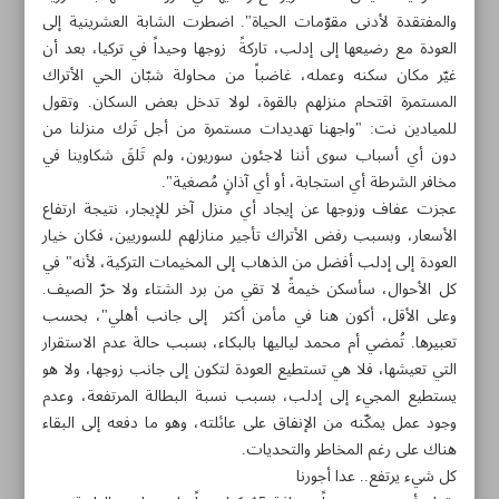
والمفتقدة لأدنى مقوّمات الحياة". اضطرت الشابة العشرينية إلى
العودة مع رضيعها إلى إدلب، تاركةً زوجها وحيداً في تركيا، بعد أن
غيّر مكان سكنه وعمله، غاضباً من محاولة شبّان الحي الأتراك
المستمرة اقتحام منزلهم بالقوة، لولا تدخل بعض السكان. وتقول
للميادين نت: "واجهنا تهديدات مستمرة من أجل تَرك منزلنا من
دون أي أسباب سوى أننا لاجئون سوريون، ولم تَلقَ شكاوينا في
مخافر الشرطة أي استجابة، أو أي آذانٍ مُصغية".
عجزت عفاف وزوجها عن إيجاد أي منزل آخر للإيجار، نتيجة ارتفاع
الأسعار، وبسبب رفض الأتراك تأجير منازلهم للسوريين، فكان خيار
العودة إلى إدلب أفضل من الذهاب إلى المخيمات التركية، لأنه" في
كل الأحوال، سأسكن خيمةً لا تقي من برد الشتاء ولا حرّ الصيف.
وعلى الأقل، أكون هنا في مأمن أكثر إلى جانب أهلي"، بحسب
تعبيرها. تُمضي أم محمد لياليها بالبكاء، بسبب حالة عدم الاستقرار
التي تعيشها، فلا هي تستطيع العودة لتكون إلى جانب زوجها، ولا هو
مواضيع هذه الصفحة
يستطيع المجيء إلى إدلب، بسبب نسبة البطالة المرتفعة، وعدم
وجود عمل يمكّنه من الإنفاق على عائلته، وهو ما دفعه إلى البقاء
الأموال السهلة للعمل الإعلامي عملت على التشتيت بين
هناك على رغم المخاطر والتحديات.
المعارضة
كل شيء يرتفع.. عدا أجورنا