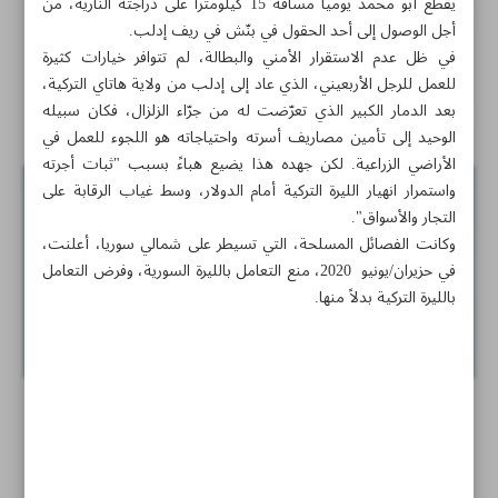
يقطع أبو محمد يومياً مسافة 15 كيلومتراً على دراجته النارية، من
الناس من سوريا إلى تركيا...النزوح المُرّ والعودة الأمرّ
أجل الوصول إلى أحد الحقول في بنّش في ريف إدلب.
في ظل عدم الاستقرار الأمني والبطالة، لم تتوافر خيارات كثيرة
القدس كلمة الله، قضية الشرفاء من خمس قارّات
للعمل للرجل الأربعيني، الذي عاد إلى إدلب من ولاية هاتاي التركية،
بعد الدمار الكبير الذي تعرّضت له من جرّاء الزلزال، فكان سبيله
علماء الأقصى: المسجد الأقصى حق حصريّ للفلسطينيين
الوحيد إلى تأمين مصاريف أسرته واحتياجاته هو اللجوء للعمل في
الأراضي الزراعية. لكن جهده هذا يضيع هباءً بسبب "ثبات أجرته
واستمرار انهيار الليرة التركية أمام الدولار، وسط غياب الرقابة على
التجار والأسواق".
وكانت الفصائل المسلحة، التي تسيطر على شمالي سوريا، أعلنت،
في حزيران/يونيو 2020، منع التعامل بالليرة السورية، وفرض التعامل
بالليرة التركية بدلاً منها.