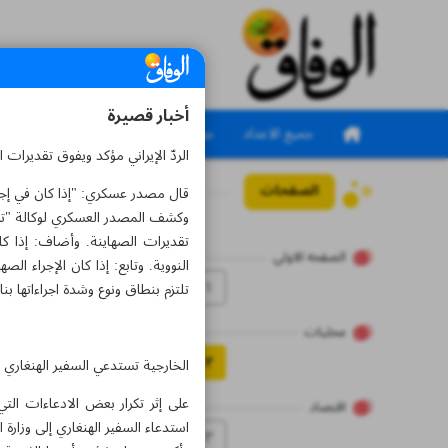
أخبار قصيرة
جميع الاعداد
جميع الملاحق
الردّ الإيراني مؤكد ويفوق تقديرات 
الصفحات
العدد سبعة آلاف وستما
قال مصدر عسكري: "إذا كان في إجراء
وكشف المصدر العسكري لوكالة "تسنيم
تقديرات الصهاينة. وأضاف: إذا كان
الصفحه الاولي
النووية. وتابع: إذا كان الإجراء ا
۱
تلتزم بنطاق ونوع وشدة اجراءاتها بن
محلیات
۲
الخارجية تستدعي السفير الهنغاري ني
على إثر تكرار بعض الادعاءات الت
اقتصاد
استدعاء السفير الهنغاري إلى وزارة ا
۳