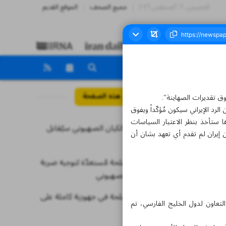
الخميس، ٠٦ أغسطس ٢٠٢٦
جميع الصحف
الموقع القديم
مواضيع هذه الصفحة
وق تقديرات الصهاينة".
رد الإيراني سيكون مُؤكّداً ويفوق
ها ستأخذ بنظر الاعتبار السياسات
أيّ أذى من الكيان الصهيوني سيُقابل
أن إيران لم تقدم أي تعهد بشان أن
بردّ قاطع
القوات المسلحة مُستعدّة لتوجيه ضربة
قوية للعدوّ الصهيوني
القوات المسلحة في جهوزية كاملة على
لتعاون لدول الخليج الفارسي، تم
الدوام