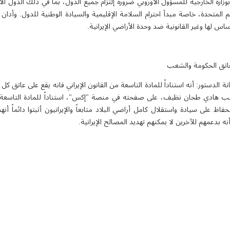
بوزارة الخارجية للمسؤول الأوروبي ضرورة إلتزام جميع الدول، بما في ذلك الدول الأ
م المتحدة، خاصة مبدأ احترام السلامة الإقليمية والسيادة الوطنية للدول. وأدان 
اس لها وغير القانونية ضد وحدة الأراضي الإيرانية.
 عاتق الحكومة والشعب
دستور: أنه استناداً للمادة التاسعة من القانون الإيراني فانه يقع على عاتق ك
كتب هادي طحان نظيف، على صفحته في منصة "إكس"، استناداً للمادة التاسعة من 
 على سيادة واستقلال كامل أراضي البلاد متابعاً والإيرانيون أثبتوا دائماً أنهم
ه بدعمهم للآخرين لا يمكنهم تهديد المصالح الإيرانية.