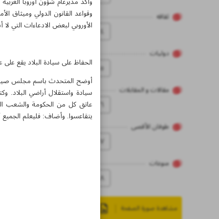
وأكد مديرعام شؤون أوروبا الغربية 
وقواعد القانون الدولي وميثاق الأم
ثقاقه
الأوروبي لبعض الادعاءات التي لا أس
٤
دولیات
الحفاظ على سيادة البلاد يقع على
٥
أوضح المتحدث باسم مجلس صيانة ال
مقالات و المقابلات
سيادة واستقلال أراضي البلاد. و
٦
عاتق كل من الحكومة والشعب الحفاظ
يتقاعسوا. وأضاف: فليعلم الجميع أن
طوفان الأقصى
۷
منوعات
۸
مشاهدة صورة الصفحة