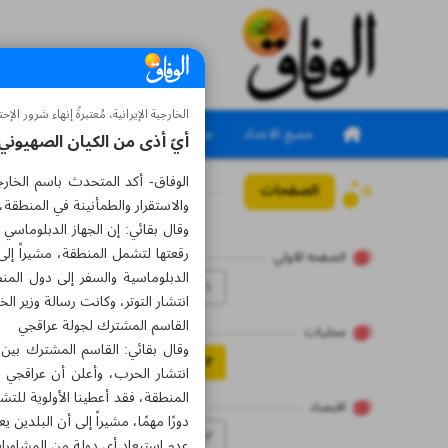
الخارجية الإيرانية، مُعتبرةً إنهاء شرور الإحتلا
جميع الاعداد
جميع الملاحق
أيّ أذى من الكيان الصهيوني 
الوفاق- أكد المتحدث باسم الخارج
الصفحات
العدد سبعة آلاف وستما
والاستقرار والطمأنينة في المنطقة، 
وقال بقائي: إن الجهاز الدبلوماسي 
رقعتها لتشمل المنطقة، مشيراً إلى 
الصفحه الاولي
الدبلوماسية والسفر إلى دول الم
۱
انتشار التوتر، وكانت رسالة وزير ا
القاسم المشترك لجولة عراقجي
محلیات
وقال بقائي: القاسم المشترك بين 
۲
انتشار الحرب، وأعلن أن عراقجي 
المنطقة، فقد أعطينا الأولوية للت
اقتصاد
دورًا مهمًا، مشيراً إلى أن البلدين
۳
عدم استبعاد أي دولة من المشاور