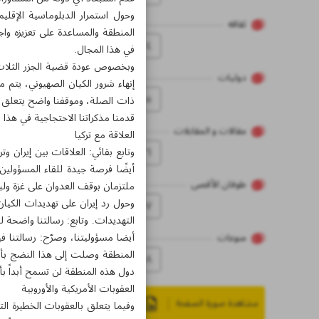
وحول استمرار الدبلوماسية الإقليم
ثقاقه
المنطقة والمساعدة على تعزيزه و
٤
في هذا المجال.
وبخصوص عودة قضية الجزر الثلاث إل
دولیات
إنهاء شرور الكيان الصهيوني، يتم
٥
ذات الصلة، وموقفنا واضح يتعلق بإص
قدمنا مذكراتنا الاحتجاجية في هذا 
مقالات و المقابلات
العلاقة مع تركيا
٦
وتابع بقائي: العلاقات بين إيران وتر
أيضًا فرصة جيدة للقاء المسؤولين
طوفان الأقصى
ملتزمان بوقف العدوان على غزة ولب
وحول رد إيران على تهديدات الكيان
۷
التهديدات. وتابع: رسالتنا واضحة ل
أيضا مسؤوليتنا، وصرّح: رسالتنا 
منوعات
المنطقة وصلت إلى هذا النضج بأن
۸
دول هذه المنطقة لن تسمح أبداً بأ
العقوبات الأمريكية والأوروبية
مشاهدة صورة الصفحة
وفيما يتعلق بالعقوبات الخطيرة الت