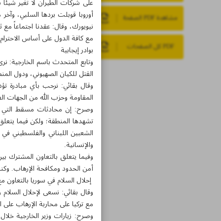
على شركات الطيران لا تغير شيئًا
أوروبا قوبلت بردها السلبي، وآخر 
مشاهدة PDF الصفحة
نيويورك، وقال: عقدنا اجتماعاً مع 
مع كافة الدول على أساس الاحترام ا
PDF كل الصفحات
بوادر إيجابية
وتابع المتحدث باسم الخارجية: نرى
القتل للكيان الصهيوني، ودول المن
وقال بقائي: نرحب بأي مبادرة تؤ
المقاومة وحزب الله من الجهات الفاع
وصرح: إن محادثات مسقط التي تأ
تشهدها المنطقة؛ ولكن فيما يتعلق بت
الشعبين اللبناني والفلسطيني في إط
والإنسانية.
وفيما يتعلق بالتعاون المشترك بين 
أمن الحدود ومكافحة الإرهاب. وكنا
إحلال السلام في سوريا بالتعاون مع 
وقال بقائي: نسعى لإحلال السلام و
مع تركيا على محاربة الإرهاب على 
وصرح: زيارات وزير الخارجية خلال