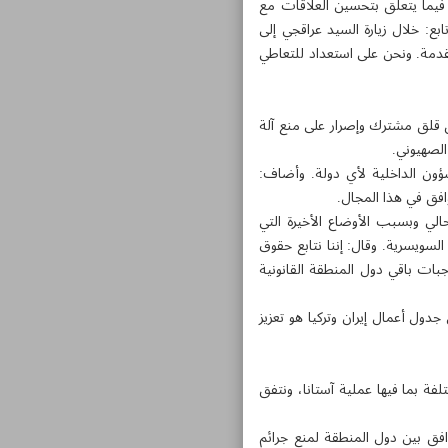
 فيما يتعلق بتحسين العلاقات مع
بع: خلال زيارة السيد عراقجي إلى
لمقدمة. ونحن على استعداد للتعاطي
لق قلق مشترك وإصرار على منع آلة
الصهيوني.
ؤون الداخلية لأي دولة. وأضاف:
وافق في هذا المجال.
ي وبسبب الأوضاع الأخيرة التي
 السويسرية. وقال: إننا نتابع حقوق
اجبات باقي دول المنطقة القانونية
جدول أعمال إيران وتركيا هو تعزيز
فة بما فيها عملية آستانا، ونتفق
افق بين دول المنطقة لمنع جرائم