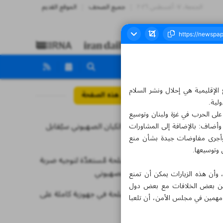
الجمعة، ٠٧ أغسطس ٢٠٢٦
جميع الصحف
الموقع القديم
الإقليمية هي إحلال ونشر السلام
مواضيع هذه الصفحة
ولية.
ض على الحرب في غزة ولبنان وتوسيع
أيّ أذى من الكيان الصهيوني سيُقابل
ن. وأضاف: بالإضافة إلى المشاورات
ن وأجرى مفاوضات جيدة بشأن منع
بردّ قاطع
 وتوسيعها.
القوات المسلحة مُستعدّة لتوجيه ضربة
قوية للعدوّ الصهيوني
 وأن هذه الزيارات يمكن أن تمنع
ظر عن بعض الخلافات مع بعض دول
القوات المسلحة في جهوزية كاملة على
ن مهمين في مجلس الأمن، أن تلعبا
الدوام