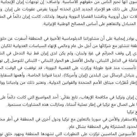
 سوى أنها تحرم الناس من حقوقهم الأساسية. وأضاف: إن توجهات إيران الإيجابية
مثال على ذلك هو الإجراء الجديد الذي اتخذته أوروبا بفرض عقوبات على إيران. وتا
ثلاث دول أوروبية وناقشنا القضايا النووية وغيرها. ولذلك، كانت إيران دائماً في ا
لمتبادل والتفاهم على أساس المصالح الوطنية الإيرانية.
 بوادر إيجابية على أن مشاوراتنا الدبلوماسية الأخيرة في المنطقة أسفرت عن خ
طقة تتشاور مع شركائها من أجل حل عام وعالمي لإنهاء السياسات العدوانية للكيان 
دي إلى وقف الجرائم في غزة ولبنان، ولم يكن لدى إيران قط نية التدخل في الش
لة في الداخل اللبناني، والحل الأفضل هو الحوار اللبناني - اللبناني للتوصل إلى ت
سست منذ فترة طويلة وركزت على القضية النووية، قد توقفت في الوقت الحال
بادل الرسائل بين البلدين (إيران وأمريكا)، لدينا قنواتنا الخاصة، وأهمها السفارة
ار مُقرّرات ميثاق الأمم المتحدة والقوانين الدولية، ونعتبر ذلك من واجباتنا وو
إيران وتركيا في مكافحة الإرهاب، تابع بقائي: أحد المواضيع التي كانت دائماً على 
 على اتصال مع تركيا في إطار عملية آستانا، ومازالت هذه المشاورات مستمرة.
تركيا
الاستقرار والأمن في سوريا بالتعاون مع تركيا ودول أخرى في المنطقة في أطر مختل
الحدود المشتركة وفي المنطقة بشكل عام.
 الأسبوعين الماضيين تركزت على التطورات التي تشهدها المنطقة وجهود خلق تو