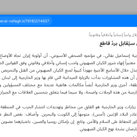
ل واجباً إنسانياً وأخلاقياً وقانونياً:
سيُقابل بردّ قاطع
ية إسماعيل بقائي، في مؤتمره الصحفي الأسبوعي، أن أولوية إيران تجاه الأوضاع 
ئة وثمانية عشر - ٢٢ أكتوبر ٢٠٢٤
معتبراً إنهاء شرور الكيان الصهيوني واجب إنساني وأخلاقي وقانوني وفق القوانين الد
بذل خلال الأسابيع الأخيرة جهوداً كبيرةً لمنع الكيان الصهيوني من القتل والتحري
أن هذه المشاورات بدأت بالزيارة الميدانية التي قام بها وزير الخارجية إلى لبنا
نطقة، أجرى وزير الخارجية أيضاً مكالمات هاتفية عديدة مع مختلف المسؤولي
لخارجية من هذه الرحلات واضحة، ولا سيما فيما يتعلق بتحسين العلاقات مع الجيران
زيارات وزير الخارجية هو القلق من مخاطر وتهديدات انتشار الحرب في المنطقة،
غادر البلاد الإثنين (أمس)، متوجهاً إلى الكويت والبحرين. وأضاف: بغض الن
شاور للحفاظ على السلام والأمن. وتابع: إن بإمكان روسيا والصين، باعتبارهما عضوي
 يعارضان بشدة نهج الكيان الصهيوني.
ات