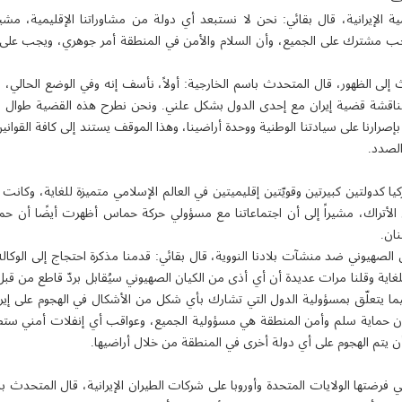
ية الإيرانية، قال بقائي: نحن لا نستبعد أي دولة من مشاوراتنا الإقليمية، مشي
اجب مشترك على الجميع، وأن السلام والأمن في المنطقة أمر جوهري، ويجب على 
ى الظهور، قال المتحدث باسم الخارجية: أولاً، نأسف إنه وفي الوضع الحالي، ال
 مناقشة قضية إيران مع إحدى الدول بشكل علني. ونحن نطرح هذه القضية طوال الع
رارنا على سيادتنا الوطنية ووحدة أراضينا، وهذا الموقف يستند إلى كافة القوانين
الصدد.
كيا كدولتين كبيرتين وقويّتين إقليميتين في العالم الإسلامي متميزة للغاية، وكانت زيا
 الأتراك، مشيراً إلى أن اجتماعاتنا مع مسؤولي حركة حماس أظهرت أيضًا أن حماس
نان.
 الصهيوني ضد منشآت بلادنا النووية، قال بقائي: قدمنا مذكرة احتجاج إلى الوكالة
لغاية وقلنا مرات عديدة أن أي أذى من الكيان الصهيوني سيُقابل بردّ قاطع من قبل إي
فيما يتعلّق بمسؤولية الدول التي تشارك بأي شكل من الأشكال في الهجوم على إ
 حماية سلم وأمن المنطقة هي مسؤولية الجميع، وعواقب أي إنفلات أمني ستط
ن يتم الهجوم على أي دولة أخرى في المنطقة من خلال أراضيها.
ي فرضتها الولايات المتحدة وأوروبا على شركات الطيران الإيرانية، قال المتحدث با