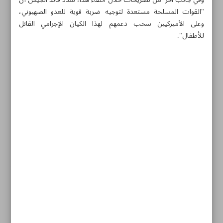
وفي جانب آخر من تصريحات خلال اللقاء هذا، شدد قائد الجيش أن
"القوات المسلحة مستعدة لتوجيه ضربة قوية للعدو الصهيوني،
وعلى الأميركيين سحب دعمهم لهذا الکیان الإجرامي القاتل
للأطفال".
مواضيع هذه الصفحة
أيّ أذى من الكيان الصهيوني سيُقابل بردّ قاطع
القوات المسلحة مُستعدّة لتوجيه ضربة قوية للعدوّ الصهيوني