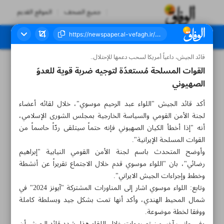
جميع الصحف
الموقع القديم
قائد الجيش، داعياً أمريكا لسحب دعمها للإحتلال..
العدد سبعة آلاف وستمائة وثمانية عشر - ٢٢ أكتوبر ٢٠٢٤
القوات المسلحة مُستعدّة لتوجيه ضربة قوية للعدوّ
الصهيوني
أکد قائد الجيش "اللواء عبد الرحيم موسوي"، خلال لقائه أعضاء
لجنة الأمن القومي والسياسة الخارجية بمجلس الشوری الإسلامي،
أنه "إذا أخطأ الکیان الصهيوني فإنه حتماً سيتلقى ردّاً حاسماً من
القوات المسلحة الإيرانية".
وأوضح المتحدث باسم لجنة الأمن القومي النيابية "إبراهيم
رضائي"، بان "اللواء موسوي قدم خلال الاجتماع تقريراً عن أنشطة
وخطط وإجراءات الجيش الايراني".
وتابع: اللواء موسوي اشار إلى المناورات المشتركة "آيونز 2024" في
شمال المحيط الهندي، وأكد أنها تمت بشكل جيد وبسلطة كاملة
ووفقا لخطة موضوعة.