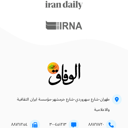
طهران-شارع سهروردي-شارع خرمشهر-مؤسسة ايران الثقافية
والاعلامية
۸۸۷٦۱۲٥٤
۳۰۰۰٤٥۱۲۱۳
۸۸۷٦۱۷۲۰