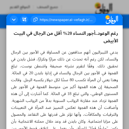
جميع الصحف
الموقع القديم
رغم الوعود..أجور النساء 20% أقل من الرجال في البيت
العدد سبعة آلاف وثلاثمائة وسبعة - ١٤ أغسطس ٢٠٢٣
الأبيض
يدعي الليبراليون أنهم مدافعون عن المساواة في الأجور بين الرجال
والنساء، لكن رغم أنه تحدث عن ذلك مرارًا وتكرارًا، فشل بايدن في
تحقيق ذلك. وفقًا لتقرير نشرته صحيفة واشنطن بوست، تبلغ
الفجوة في الأجور بين الرجال والنساء في إدارة بايدن 20 في المائة.
وهذا يعني أن المرأة تكسب 80 سنتًا لكل دولار يكسبه الرجل. وقالت
الصحيفة إن هذه الفجوة أكبر من متوسط الفجوة في الأجور على
المستوى الوطني، والتي تبلغ 18 في المائة. كما أشارت إلى أن هذه
الفجوة تزداد عند مقارنة الرواتب السنوية بدلاً من الرواتب الشهرية.
وأضافت أن هذه الفجوة تعكس التمييز ضد المرأة في التعيينات
والترقيات والمكافآت، وأنها تؤثر على قدرتها على التقاعد والحصول
على مزايا اجتماعية. وكان بايدن قد وعد خلال حملته الانتخابية بأن
يكون "حليفًا قويًا" للمرأة، وأن يعمل على إغلاق فجوة الأجور بين