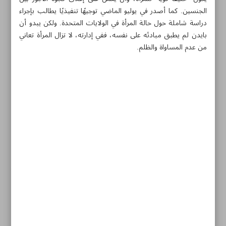
الجنسين. كما أصدر في يوليو الماضي توجيهًا تنفيذيًا يطالب بإجراء
دراسة شاملة حول حالة المرأة في الولايات المتحدة. ولكن يبدو أن
بايدن لم يطبق مبادئه على نفسه، ففي إدارته، لا تزال المرأة تعاني
من عدم المساواة والظلم.
مواضيع هذه الصفحة
السعودية تسعى لكسب الصراع على النفوذ في افريقيا
رغم الوعود..أجور النساء 20% أقل من الرجال في البيت