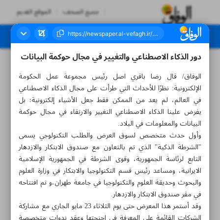
جميع الصحف
الموقع القديم
دور الذكاء الاصطناعي والتغيير في مجال حوكمة البيانات
العدد سبعة آلاف ومائتان وثلاثة وأربعون - ٢٤ مايو ٢٠٢٣
الوفاق/ قال رضا باقري اصل رئيس مجموعة عمل الحكومة
الإلكترونية: نظرًا للأحداث التي طرأت على مجال الذكاء الاصطناعي
في العالم، لم يعد من الممكن فقط جعل الأشياء إلكترونية؛ بل
يفرض علينا الذكاء الاصطناعي التغيير والارتقاء في مجال حوكمة
البيانات والمعلومات في البلاد.
وأول حدث متخصص لسوق العرض والطلب التكنولوجي يسمى
"الشرطة الذكية" الذي تم بالتعاون مع صندوق الابتكار والازدهار
التابع لرئاسة الجمهورية، وقوى الشرطة في الجمهورية الإسلامية
الايرانية، ومساعد رئيس قسم التكنولوجيا والابتكار في وزارة العلوم
والبحوث وحديقة العلوم والتكنولوجيا في جامعة طهران،و تم افتتاحه
في مقر صندوق الابتكار والازدهار.
وقد أستمر هذا المعرض حتى يوم الثلاثاء 23 مايو الجاري مع مشاركة
الشركات القائمة على المعرفة في اجنحتها وعقد ندوات متخصصة