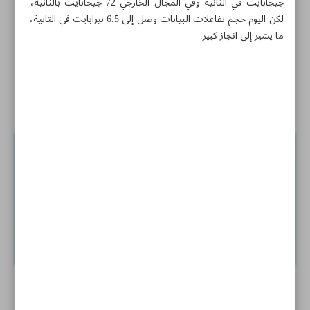
جيجابايت في الثانية وفي المجال الخارجي 72 جيجابايت بالثانية،
لكن اليوم حجم تفاعلات البيانات وصل إلى 6.5 تيرابايت في الثانية،
إنتاج نباتات طبية بديلة للسكر من خلال زراعة الأنسجة
ما يشير إلى انجاز كبير.
أملا في مدار «إيران همكام»
المركبات البيولوجية للعنب فعالة في الوقاية من سرطان
الثدي