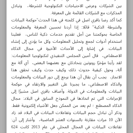
بين الشركات وعرض الاحتياجات التكنولوجية للشرطة، وتبادل
المذكرات مع الشركات القائمة على المعرفة.
كما أكد رضا باقري اصل في كلمته في هذا الحدث"حوكمة البيانات
والشرطة الذكية" قائلا: إذا أردنا تحسين المعرفة والمعلومات
الخاصة بحوكمتنا من أجل تقديم خدمات ذكية للناس، فعلينا
استخدام أدوات لجمع وتحليل المعلومات وكل ما يؤدي إلى إنشاء
البيانات. في إشارة إلى الأحداث الأخيرة في مجال الذكاء
الاصطناعي، قال أمين المجلس التنفيذي لتكنولوجيا المعلومات:
لقد رأينا مؤخرًا روبوتين يتحادثان مع بعضهما البعض، أي آلة مع
آلة، وحول كيفية حدوث ذلك وكيف حدث وكيف تحقق هذا
الانجاز، يجب أن يقال أن هذا يرجع إلى دور البيانات والمعلومات
والذكاء الاصطناعي، ما يجبرنا على التغيير والارتقاء في حوكمة
البيانات والمعلومات في الدولة. وأضاف باقري اصل مشيرًا إلى
الإجراءات التي تم اتخاذها في النموذج السابق في البلاد: مجال
مواضيع هذه الصفحة
الذكاء المصطنع ؛ لم يعد من الممكن جعل الأشياء إلكترونية فقط.
وذكر أن تبادل حجم البيانات وتفاعلات البيانات في البلاد قد زاد
دور الذكاء الاصطناعي والتغيير في مجال حوكمة البيانات
الآن 10 مرات مقارنة بالسنوات العشر الماضية، وأشار إلى أن:
تفاعلات البيانات في المجال المحلي في عام 2013 كانت 624
ايران تنجح بإنتاج أجهزة كمبيوتر صناعية