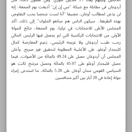
اللاجئين وبينهم زهاء 3.7 ملايين سوري. وفي غضون ذلك، قال
أردوغان في مقابلة مع شبكة "سي إن إن" أذيعت يوم الجمعة، إنه
لن يذعن لمطالب أوغان، مضيفا "أنا لست شخصا يحب التفاوض
بهذه الطريقة.. سيكون الناس هم صانعو الملوك". إلى ذلك، أكد
المجلس الأعلى للانتخابات في تركيا، يوم الجمعة، نتائج الجولة
الأولى من الانتخابات الرئاسية التي لم يحصل فيها الرئيس الحالي
رجب طيب أردوغان ولا غريمه الرئيسي، زعيم المعارضة كمال
كليجدار أوغلو، على الأغلبية المطلوبة لتحقيق فوز صريح. وأعلن
المجلس أن أردوغان حصل على 49.24 بالمائة من الأصوات، فيما
حصل قليجدار أوغلو على 45.07 بالمائة وحصل مرشح ثالث هو
السياسي القومي سنان أوغان على 5.28 بالمائة، ما استدعى إجراء
جولة إعادة في 28 أيار بين أكبر متنافسين.
مواضيع هذه الصفحة
خلافات جوهرية في منظمة حظر الأسلحة الكيميائية
اجتماع مفاجئ بين الرئيس التركي والمرشح الرئاسي في