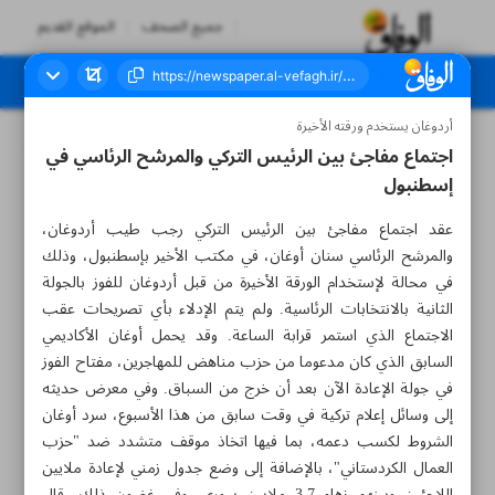
جميع الصحف
الموقع القديم
أردوغان يستخدم ورقته الأخيرة
العدد سبعة آلاف ومائتان وأربعون - ٢١ مايو ٢٠٢٣
اجتماع مفاجئ بين الرئيس التركي والمرشح الرئاسي في
إسطنبول
عقد اجتماع مفاجئ بين الرئيس التركي رجب طيب أردوغان،
والمرشح الرئاسي سنان أوغان، في مكتب الأخير بإسطنبول، وذلك
في محالة لإستخدام الورقة الأخيرة من قبل أردوغان للفوز بالجولة
الثانية بالانتخابات الرئاسية. ولم يتم الإدلاء بأي تصريحات عقب
الاجتماع الذي استمر قرابة الساعة. وقد يحمل أوغان الأكاديمي
السابق الذي كان مدعوما من حزب مناهض للمهاجرين، مفتاح الفوز
في جولة الإعادة الآن بعد أن خرج من السباق. وفي معرض حديثه
إلى وسائل إعلام تركية في وقت سابق من هذا الأسبوع، سرد أوغان
الشروط لكسب دعمه، بما فيها اتخاذ موقف متشدد ضد "حزب
العمال الكردستاني"، بالإضافة إلى وضع جدول زمني لإعادة ملايين