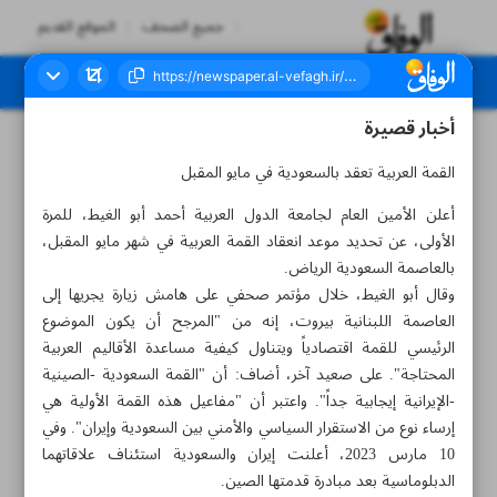
جميع الصحف
الموقع القديم
أخبار قصيرة
العدد سبعة آلاف ومائتان وثلاثة - ١٦ مارس ٢٠٢٣
القمة العربية تعقد بالسعودية في مايو المقبل
أعلن الأمين العام لجامعة الدول العربية أحمد أبو الغيط، للمرة
الأولى، عن تحديد موعد انعقاد القمة العربية في شهر مايو المقبل،
بالعاصمة السعودية الرياض.
وقال أبو الغيط، خلال مؤتمر صحفي على هامش زيارة يجريها إلى
العاصمة اللبنانية بيروت، إنه من "المرجح أن يكون الموضوع
الرئيسي للقمة اقتصادياً ويتناول كيفية مساعدة الأقاليم العربية
المحتاجة". على صعيد آخر، أضاف: أن "القمة السعودية -الصينية
-الإيرانية إيجابية جداً". واعتبر أن "مفاعيل هذه القمة الأولية هي
إرساء نوع من الاستقرار السياسي والأمني بين السعودية وإيران". وفي
10 مارس 2023، أعلنت إيران والسعودية استئناف علاقاتهما
الدبلوماسية بعد مبادرة قدمتها الصين.