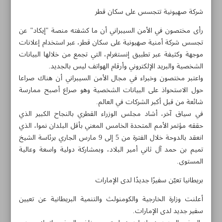
شركة صهيونية تتجسس على سكان قطر
رأى مختصون في الأمن السيبراني أن ما كشفته منصة "إيكاد" عن
تجسس شركة أمنية صهيونية على سكان قطر، عبر استخدام إعلانات
موجهة وكثيفة عبر تطبيق إنستغرام، التي تجمع من خلالها البيانات
الشخصية والبريد الإلكتروني وأرقام الهواتف ليس بالجديد.
واعتبر مختصون وخبراء في مجال الأمن السيبراني أن هناك صراعا
حول الاستحواذ على البيانات الشخصية وهو صراع أصبح ممارسة
شائعة من قبل أكبر الشركات في العالم.
في سياق آخر، أشاد مجلس الوزراء القطري بالنجاح الكبير الذي
حققه مؤتمر الأمم المتحدة الخامس المعني بأقل البلدان نموا، الذي
انعقد بالدوحة خلال الفترة من 5 إلى 9 مارس الجاري برئاسة الشيخ
تميم بن حمد آل ثاني أمير البلاد، وبمشاركة دولية واسعة وعالية
المستوى.
مواضيع هذه الصفحة
بريطانيا تعيّن سفيرًا جديدًا لدى الإمارات
ما أهمية زيارة بشار الأسد إلى روسيا؟
أعلنت وزارة الخارجية والكومنولث والتنمية البريطانية عن تعيين
سفير جديد لدى الإمارات.
رئيس وزراء العراق: نرفض أن تكون بلادنا مكانا لتهديد أمن