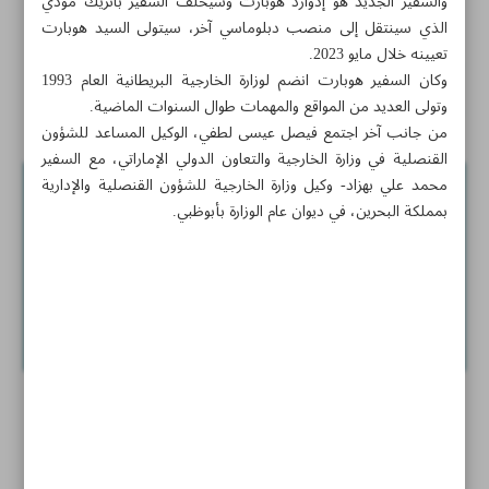
والسفير الجديد هو إدوارد هوبارت وسيخلف السفير باتريك مودي
الجوار
الذي سينتقل إلى منصب دبلوماسي آخر، سيتولى السيد هوبارت
تعيينه خلال مايو 2023.
حركة مطار صنعاء الجوية لاتزال رهن تعنت دول العدوان
وكان السفير هوبارت انضم لوزارة الخارجية البريطانية العام 1993
وتولى العديد من المواقع والمهمات طوال السنوات الماضية.
أخبار قصيرة
من جانب آخر اجتمع فيصل عيسى لطفي، الوكيل المساعد للشؤون
القنصلية في وزارة الخارجية والتعاون الدولي الإماراتي، مع السفير
محمد علي بهزاد- وكيل وزارة الخارجية للشؤون القنصلية والإدارية
بمملكة البحرين، في ديوان عام الوزارة بأبوظبي.