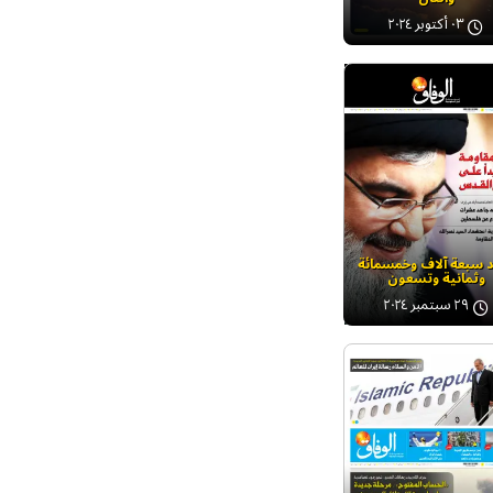
٠٣ أكتوبر ٢٠٢٤
د سبعة آلاف وخمسمائة
وثمانية وتسعون
٢٩ سبتمبر ٢٠٢٤