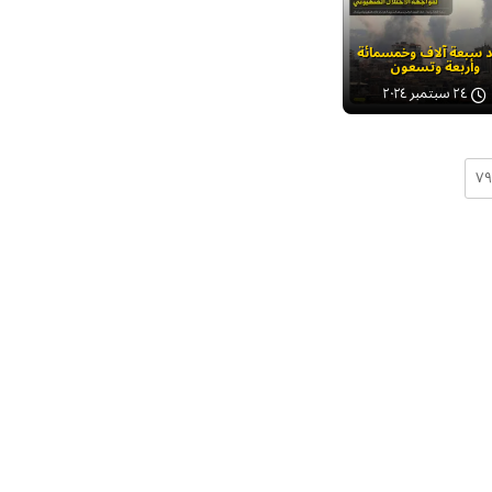
د سبعة آلاف وخمسمائة
وأربعة وتسعون
٢٤ سبتمبر ٢٠٢٤
۷۹