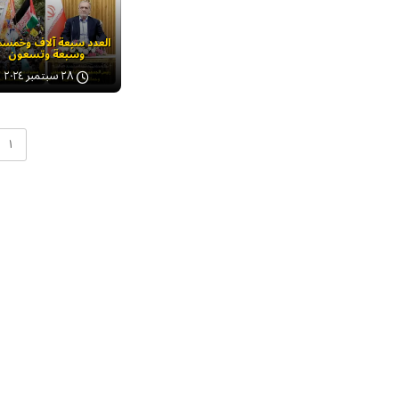
العدد سبعة آلاف وخمسم
وسبعة وتسعون
٢٨ سبتمبر ٢٠٢٤
۱