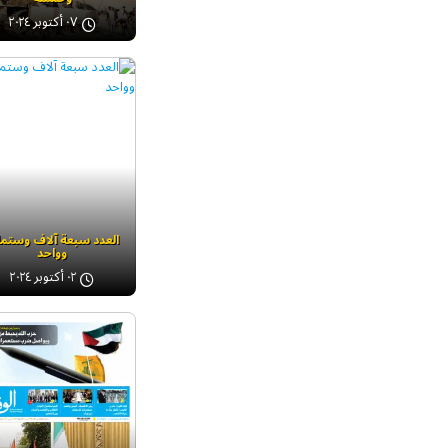
٠٧ أكتوبر ٢٠٢٤
العدد سبعة آلاف وستما
وواحد
٠٢ أكتوبر ٢٠٢٤