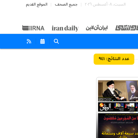
السبت، ٠٨ أغسطس ٢٠٢٦
جميع الصحف
الموقع القديم
۹٤۱
دد سبعة آلاف وستمائة
واثنان