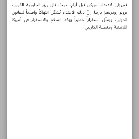
فنزويلي لاعتداء أميركي قبل أيام، حيث قال وزير الخارجية الكوبي،
برونو رودريغيز بارييا، إنّ ذلك الاعتداء يُشكّل انتهاكاً واضحاً للقانون
الدولي، ويمثّل استفزازاً خطيراً يهدّد السلام والاستقرار في أميركا
اللاتينية ومنطقة الكاريبي.
مواضيع هذه الصفحة
باغرام.. بين أطماع النفوذ الأميركي وتحديات السيادة الأفغانية
مادورو أمام وفد كوبي: شعبانا يتعرضان لحرب وعلينا مواصلة