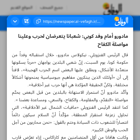
جميع الصحف
الموقع القديم
مادورو أمام وفد كوبي: شعبانا يتعرضان لحرب وعلينا
العدد سبعة آلاف وثمانمائة وثمانية وستون - ٢١ سبتمبر ٢٠٢٥
مواصلة الكفاح
قال الرئيس الفنزويلي، نيكولاس مادورو، خلال استقباله وفداً من
حكومة كوبا، يوم السبت، إنّ شعبي البلدين يواجهان «حرباً يسمّونها
متعدّدة الأشكال، ويطلق عليها البعض اسم الحرب الهجينة»، لافتاً
إلى أن «أولئك الذين يبتكرون مفاهيم جيوسياسية يمنحونها أشكالاً
مختلفة، ولكنّ الحقيقة المؤكدة هي أنها حرب غير أخلاقية».
وأكّد مادورو أنّ استمرار الاستهانة بالبلدين من قبل البعض يحتّم
مواصلة «التقدّم، والمقاومة، والكفاح، والسعي، ومساعدة بعضنا ».
كما انتقد الرئيس الفنزويلي «مافيات الشمال غير الأخلاقية»، التي
تحاول زعزعة استقرار المنطقة، مؤكّداً أنّ السلام سيكون دائماً
انتصاراً للشعوب ذات السيادة.وختم بالقول: «نحن محاربون من أجل
الحب والوطن الكبير».
وكانت هافانا من أوّل المتضامنين مع كاراكاس، إزاء تعرّض قارب