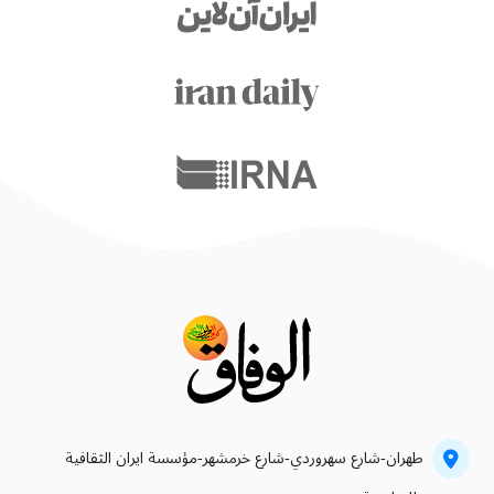
طهران-شارع سهروردي-شارع خرمشهر-مؤسسة ايران الثقافية