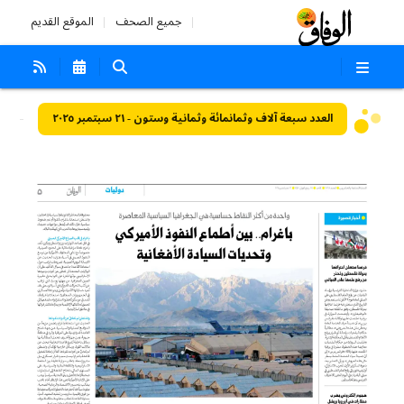
جميع الصحف
الموقع القديم
العدد سبعة آلاف وثمانمائة وثمانية وستون - ٢١ سبتمبر ٢٠٢٥