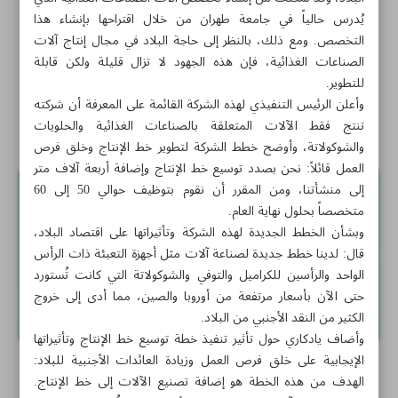
يُدرس حالياً في جامعة طهران من خلال اقتراحها بإنشاء هذا
تطوير آلات الصناعات الغذائية في إيران
التخصص. ومع ذلك، بالنظر إلى حاجة البلاد في مجال إنتاج آلات
الصناعات الغذائية، فإن هذه الجهود لا تزال قليلة ولكن قابلة
علماء إيرانيون ينجحون في تصميم جهاز معقد يلبي احتياجات
للتطوير.
صناعة البوليمر
وأعلن الرئيس التنفيذي لهذه الشركة القائمة على المعرفة أن شركته
تنتج فقط الآلات المتعلقة بالصناعات الغذائية والحلويات
مسابقة البرمجة الدولية «رايان».. تحدٍّ للمتفوقين
والشوكولاتة، وأوضح خطط الشركة لتطوير خط الإنتاج وخلق فرص
العمل قائلاً: نحن بصدد توسيع خط الإنتاج وإضافة أربعة آلاف متر
إلى منشأتنا، ومن المقرر أن نقوم بتوظيف حوالي 50 إلى 60
متخصصاً بحلول نهاية العام.
وبشأن الخطط الجديدة لهذه الشركة وتأثيراتها على اقتصاد البلاد،
قال: لدينا خطط جديدة لصناعة آلات مثل أجهزة التعبئة ذات الرأس
الواحد والرأسين للكراميل والتوفي والشوكولاتة التي كانت تُستورد
حتى الآن بأسعار مرتفعة من أوروبا والصين، مما أدى إلى خروج
الكثير من النقد الأجنبي من البلاد.
وأضاف يادكاري حول تأثير تنفيذ خطة توسيع خط الإنتاج وتأثيراتها
الإيجابية على خلق فرص العمل وزيادة العائدات الأجنبية للبلاد:
الهدف من هذه الخطة هو إضافة تصنيع الآلات إلى خط الإنتاج.