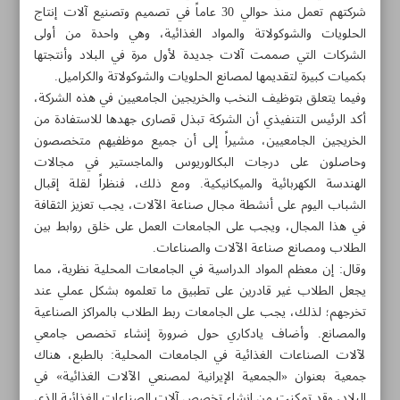
شركتهم تعمل منذ حوالي 30 عاماً في تصميم وتصنيع آلات إنتاج
الحلويات والشوكولاتة والمواد الغذائية، وهي واحدة من أولى
الشركات التي صممت آلات جديدة لأول مرة في البلاد وأنتجتها
بكميات كبيرة لتقديمها لمصانع الحلويات والشوكولاتة والكراميل.
وفيما يتعلق بتوظيف النخب والخريجين الجامعيين في هذه الشركة،
أكد الرئيس التنفيذي أن الشركة تبذل قصارى جهدها للاستفادة من
الخريجين الجامعيين، مشيراً إلى أن جميع موظفيهم متخصصون
وحاصلون على درجات البكالوريوس والماجستير في مجالات
الهندسة الكهربائية والميكانيكية. ومع ذلك، فنظراً لقلة إقبال
الشباب اليوم على أنشطة مجال صناعة الآلات، يجب تعزيز الثقافة
في هذا المجال، ويجب على الجامعات العمل على خلق روابط بين
الطلاب ومصانع صناعة الآلات والصناعات.
وقال: إن معظم المواد الدراسية في الجامعات المحلية نظرية، مما
يجعل الطلاب غير قادرين على تطبيق ما تعلموه بشكل عملي عند
مواضيع هذه الصفحة
تخرجهم؛ لذلك، يجب على الجامعات ربط الطلاب بالمراكز الصناعية
والمصانع. وأضاف يادكاري حول ضرورة إنشاء تخصص جامعي
إنتاج جيل جديد من ضمادات ترميم الجروح المزمنة
لآلات الصناعات الغذائية في الجامعات المحلية: بالطبع، هناك
جمعية بعنوان «الجمعية الإيرانية لمصنعي الآلات الغذائية» في
إفتتاح خط إنتاج أول مضاد حيوي نباتي بيطري في إيران
البلاد، وقد تمكنت من إنشاء تخصص آلات الصناعات الغذائية الذي