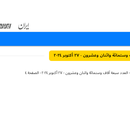
ائة واثنان وعشرون - ٢٧ أكتوبر ٢٠٢٤