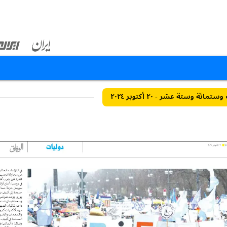
ئة وستة عشر - ٢٠ أكتوبر ٢٠٢٤