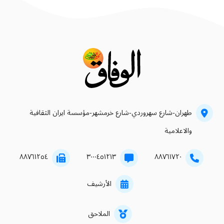
طهران-شارع سهروردي-شارع خرمشهر-مؤسسة ايران الثقافية
والاعلامية
۸۸۷٦۱۲٥٤
۳۰۰۰٤٥۱۲۱۳
۸۸۷٦۱۷۲۰
الأرشيف
الملاحق