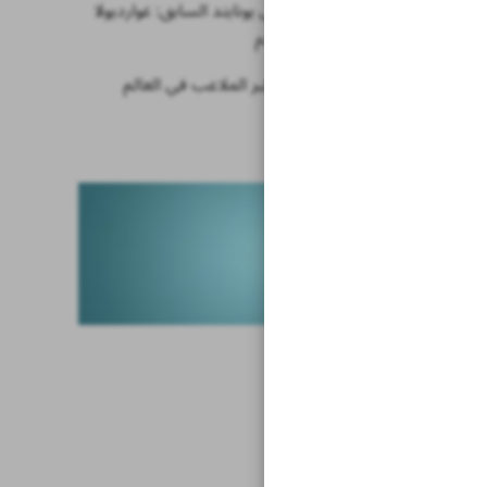
حارس مرمى يونايتد السابق: غوارديولا
دمّر كرة القدم
تفجير أحد أكبر الملاعب في العالم
أخبار قصيرة