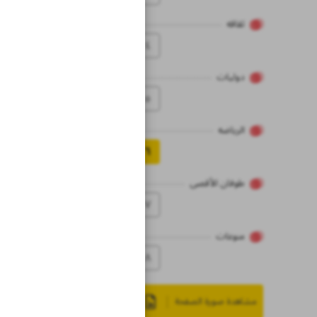
ثقاقه
٤
دولیات
٥
الریاضه
٦
طوفان الأقصى
۷
منوعات
۸
مشاهدة صورة الصفحة