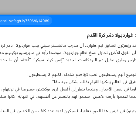
وارديولا دمّر كرة القدم
وإيفرتون السابق تيم هاوارد، أن مدرب مانشستر سيتي بيب جوارديولا "دمر كرة ال
أن الفرق الأخرى تحاول نسخ نظام جوارديولا، موضحا رأيه في ماوريسيو بوكيتينو 
مائة وستة وتسعون - ٢٦ سبتمبر ٢٠٢٤
راجر وجاري نيفيل عبر البودكاست الجديد "إتس كولد سوكر": "أعتقد أن ما حدث 
الجميع أنهم يستطيعون لعب كرة قدم شاملة. لكنهم لا يستطيعون.
ازما في بعض الأحيان. وعندما تنظر إلى أفضل فرق بوكيتينو، خصوصا في توتنهام،
دما تقدموا بأربعة لاعبين، سمحوا لهم بالتعبير عن أنفسهم. في النهاية، كانوا صلبي
وكيتينو) في غرس هذا الحزم دفاعيا، فسيكون لديه عدد كاف من اللاعبين في المن