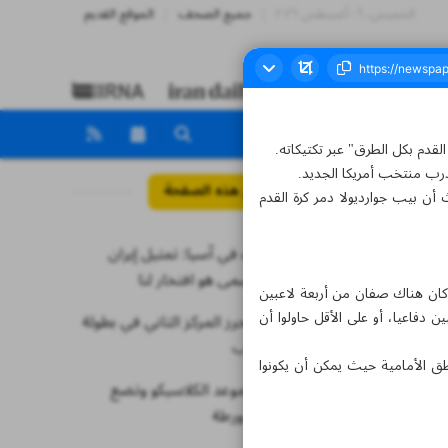
الخميس، ٠٦ أغسطس ٢٠٢٦
جميع الصحف
الموقع القديم
قدم بكل الطرق" عبر تكتيكاته.
مدرب منتخب أمريكا الجديد.
مواضيع هذه الصفحة
أن بيب جوارديولا دمر كرة القدم
أفضل لاعب في آسيا: تمثيل إيران
تحت أي مسمى هو افتخار لنا
 كان هناك صفان من أربعة لاعبين
ن دفاعيا، أو على الأقل حاولوا أن
”عباسبور” يحرز المركز الثاني في بطولة
العالم للشباب
اطق الأمامية حيث يمكن أن يكونوا
الليجا تحدد موعد الكلاسيكو وتضع
برشلونة في ورطة