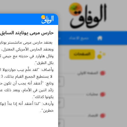
حارس مرمى يونايتد السابق: غ
جميع الاعداد
جميع الملاحق
يعتقد حارس مرمى مانشستر يونايتد 
ويعتقد الحارس الأمريكي المعتزل، 
الصفحات
العدد سبعة آلاف وخمس
وقال هاوارد في حديثه مع جيمي كا
بكل الطرق".
وأضاف: "لقد علّم بيب جوارديولا 
الصفحه الاولي
لا يستطيع الجميع القيام بذلك، 3 فرق في العالم يمكنها القيام بذلك بشكل جيد حقا".
۱
وتابع: "أعتقد أنه يجب أن تكون ح
زائد اثنين في الأمام، وبعد ذلك عن
محلیات
يكونوا كذلك".
۲
وأردف: "لذا أعتقد أنه إذا بدأ (ب
خطرين".
اقتصاد
۳