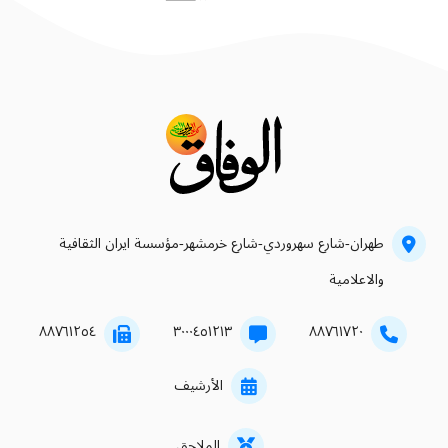
طهران-شارع سهروردي-شارع خرمشهر-مؤسسة ايران الثقافية
والاعلامية
۸۸۷٦۱۲٥٤
۳۰۰۰٤٥۱۲۱۳
۸۸۷٦۱۷۲۰
الأرشيف
الملاحق