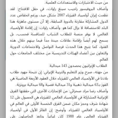
من حيث الاختبارات والاستعدادات العلمية.
وأضاف البروفيسور راجيب سينغ راوات، في حفل الافتتاح: لقد
نظمت إيران أولمبياد الفيزياء 2007 بشكل جيد، ورغم انخفاض عدد
الدول المشاركة مقارنة بالدورة السابقة، إلا أن مستوى جاهزية هذا
البلد للاستضافة لا يزال كما هو. وأضاف راوات: إن إقامة الأولمبياد
العالمي لا يوفر منصة للطلاب الشباب للمنافسة فحسب، بل
يسمح لهم أيضاً بإقامة علاقات جيدة جداً فيما بينهم خلال هذه
الفترة، كما يتيح هذا الحدث فرصة التواصل والاجتماعات الدورية
والتعاون بين أعضاء الهيئات التدريسية من مختلف الجامعات حول
العالم.
الطلاب الإيرانيون يحصدون 143 ميدالية
من جهته، صرح وزير التعليم والتربية الإيراني: إن نتيجة جهود طلاب
بلادنا في الأولمبياد العالمي للفيزياء خلال العقود الأربعة الماضية هي
الفوز بـ63 ميدالية ذهبية و31 ميدالية فضية و68 ميدالية برونزية.
وأضاف رضا مراد صحرائي: من الإنجازات الأخرى التي حققتها الفرق
الإيرانية المشاركة في الأولمبياد العالمي للفيزياء هي الحصول على 12
شهادة شرف وحجز مكان ضمن الفرق الخمسة الأولى في العالم في
الأولمبياد العالمي للفيزياء. وأوضح: إن الفائز الأول في أولمبياد
الفيزياء العالمي عام 1988 كان إيرانياً. وتابع: الحاصلون على