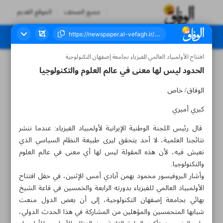
جميع الصحف
الموقع القديم
افتتاح الأولمبياد العالمي للفيزياء بجامعة إصفهان التكنولوجية
العدد سبعة آلاف وخمسمائة وخمسون - ٢٣ يوليو ٢٠٢٤
الحدود ليس لها معنى في عالم العلوم والتكنولوجيا
الوفاق/ خاص
کبري أميري
قال رئيس اللجنة الوطنية الإيرانية لأولمبياد الفيزياء: عندما ننشر
نتائجنا العلمية، لا أحد يتحقق ليرى طبيعة النظام السياسي الذي
نعيش فيه، لأن هذه المقولة ليس لها أي معنى في عالم العلوم
والتكنولوجيا.
وأشار البروفيسور محمود بهمن آبادي أمس الإثنين، في حفل افتتاح
الأولمبياد العالمي للفيزياء بدورته الرابعة والخمسين في قاعة الشيخ
بهائي بجامعة إصفهان التكنولوجية، إلى أن بعض الدول منعت
شبابها المتحمسين والمؤهلين من المشاركة في هذا الحدث الدولي،