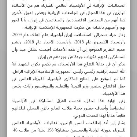
الميداليات الإيرانية في الأولمبياد العالمي للفيزياء هم من الأساتذة
البارزين في هذا المجال في الجامعات الإيرانية وبعض الدول الأخرى
كما أنهم من المبدعين الاقتصاديين والصناعيين في إيران، وأنا فخور
بهم وأحييهم بالنيابة عن حكومة الجمهورية الإسلامية الإيرانية.
وقال مراد صحرائي: استضافت إيران أولمبياد علم الفلك عام 2009،
وأولمبياد الكمبيوتر عام 2018، وأولمبياد الأحياء عام 2018، وتشير
جميع التقارير المتوفرة إلى أن هذه الأحداث أقيمت بشكل جيد وأن
المشاركين لديهم ذكريات جيدة عن وجودهم في إيران.
يذكر أن في بداية افتتاح هذا الأولمبياد، تم تكريم ذكرى الشهيد آية
الله السيد إبراهيم رئيسي رئيس الجمهورية الإسلامية الإيرانية الراحل.
كما تم التوقيع على الطابع التذكاري لأولمبياد الفيزياء العالمي في
حفل الافتتاح بحضور وزير التربية والتعليم والبروفيسور راوات رئيس
هذا الأولمبياد.
وفي نهاية هذا الحفل، قدمت الفرق المشاركة في الأولمبياد
استعراضاً وأضاف حضور نخبة طلاب العالم بالزي المحلي لبلدانهم
طابعاً جذاباً لهذا الحدث الدولي.
يشار إلى أنه إنطلقت، أمس الإثنين، فعاليات الأولمبياد العالمي
طهران-شارع سهروردي-شارع خرمشهر-مؤسسة ايران الثقافية
للفيزياء بدورته الرابعة والخمسين بمشاركة 198 نخبة من طلاب 46 ​​
والاعلامية