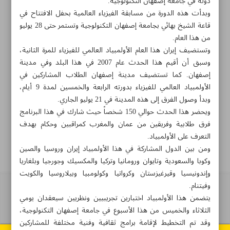
دولة في جامعة إصفهان التكنولوجية.
وبدأت هذه الدورة من مسابقة الفيزياء العالمية بحفل الافتتاح في
قاعة الشيخ بهائي بجامعة إصفهان التكنولوجية وتستمر حتى 28 يوليو
۸۸۷٦۱۲٥٤
۳۰۰۰٤٥۱۲۱۳
۸۸۷٦۱۷۲۰
من هذا العام.
وتستضيف إيران هذا العام الأولمبياد العالمي للفيزياء للمرة الثانية،
الأرشيف
وسبق أن أقيم هذا الحدث عام 2007 في هذا البلد وفي مدينة
إصفهان. كما تستضيف مدينة إصفهان الطلاب المشاركين في
الملاحق
الأولمبياد العالمي للفيزياء بدورته الرابعة والخمسين لمدة 9 أيام،
وبدأ وصول الفرق إلى هذه المدينة في 21 يوليو الجاري.
ويحضر هذا الحدث حوالي 150 شخصاً حيث شارك في هذا البرنامج
الموقع القديم
فرق طلابية وفريقين من عمان والمغرب كمراقبين وحكام بهدف
التعرف على الأولمبياد.
ومن بين الدول المشاركة في هذا الأولمبياد إيران وروسيا والصين
وكوبا والسعودية وتايوان ورومانيا وتركيا والمكسيك وجورجيا وبلغاريا
وإندونيسيا وقيرغيزستان وكرواتيا وكولومبيا وبيلاروسيا والكويت
وفيتنام.
للاستفادة من المواضيع يرجى ذكر المصدر. جميع حقوق الموقع هي لمؤسسة
يتضمن هذا الأولمبياد اختبارين تجريبيين ونظريين سيعقدان يومي
ايران الثقافية والاعلامية
الثلاثاء والخميس من هذا الأسبوع في جامعة إصفهان التكنولوجية،
وقد تم التخطيط لإقامة برامج ثقافية وفنية مختلفة للمشاركين
All rights reserved. © 1994-2026.