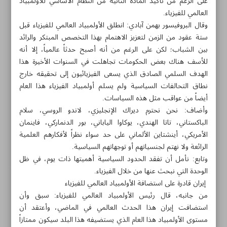
على الرغم من تأكيد المادة الثانية من النظام الأساسي للأولمبياد
العالمي للفيزياء.
وقال البروفيسور بهمن آبادي: انطلق الأولمبياد العالمي للفيزياء قبل
ستة عقود من الزمن لتعزيز الاهتمام بهذا التخصص المبتكر والرائد
بين الشباب؛ لكن على الرغم من أنه أصبح حدثاً عالمياً، إلا أنه
للأسف هناك بعض الحكومات تجاهلت في السنوات الأخيرة هذا
الهدف السلمي الصادق الذي يسعى الفيزيائيون إلى تحقيقه خارج
نطاق التحالفات السياسية ولم يسلم أولمبياد الفيزياء هذا العام
أيضاً من عواقب مثل هذه السياسات.
وأضاف: نحن نحترم ديراك الإنجليزي، لاندو الروسي، سلام
الباكستاني، تاتا الهندي، يوكاوا الياباني، بور الدنماركي، فاينمان
الأمريكي، أينشتاين الألماني على حد سواء نظراً لأفكارهم العلمية
الرائعة ولا نهتم لجنسياتهم أو توجهاتهم السياسية.
وتابع: نأمل أن تفقد الحدود السياسية أهميتها ذات يوم، في ظل
مواضيع هذه الصفحة
الوحدة التي نبحث عنها من خلال الفيزياء.
إيران قادرة على استضافة الأولمبياد العالمي للفيزياء
من جانبه، قال رئيس الأولمبياد العالمي للفيزياء: سبق وأن
الحدود ليس لها معنى في عالم العلوم والتكنولوجيا
استضافت إيران هذا الحدث العالمي في الماضي، وأعتقد أن
مستوى الأولمبياد هذا العام الذي يستضيفه هذا البلد سيكون ممتازاً
فصل ذكي للثمار المجففة عن طر‌يق صناعة فارزات إيرانية