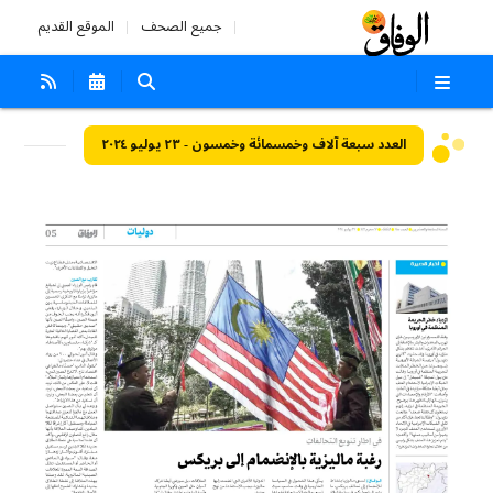
جميع الصحف
الموقع القديم
العدد سبعة آلاف وخمسمائة وخمسون - ٢٣ يوليو ٢٠٢٤