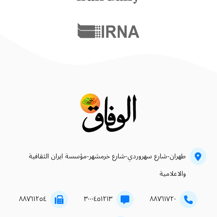
طهران-شارع سهروردي-شارع خرمشهر-مؤسسة ايران الثقافية
والاعلامية
۸۸۷٦۱۲٥٤
۳۰۰۰٤٥۱۲۱۳
۸۸۷٦۱۷۲۰