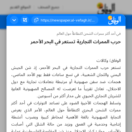
جميع الصحف
الموقع القديم
في أحد أكثر ممرات الشحن اكتظاظاً حول العالم
العدد سبعة آلاف وثلاثمائة وخمسة وتسعون - ٠٦ ديسمبر ٢٠٢٣
حرب الممرات التجار‌ية تستعر في البحر الأحمر
الوفاق/ وكالات
تستعر حرب الممرات التجارية في البحر الأحمر، إذ شن الجيش
اليمني واللجان الشعبية، في تسع ساعات فقط يوم الأحد الماضي،
هجمات ضد سفن صهيونية أو مرتبطة بتعاملات تجارية مع دول
الاحتلال، تعادل تقريباً ما تعرضت له المصالح الصهيونية العابرة
للشريان التجاري الحيوي على مدار أكثر من أسبوعين.
وتسلط الهجمات الأخيرة الضوء على تصاعد التوترات في أحد أكثر
ممرات الشحن البحري اكتظاظاً حول العالم، الأمر الذي يعرض
التجارة الصهيونية بالغة الأهمية لمخاطر كبيرة ويضرب أنشطة
إنتاجية وخدمية في العمق ويزيد من حالة الشلل التي أصابت
بالأساس موانئ كيان الاحتلال منذ شن المقاومة الفلسطينية عملية