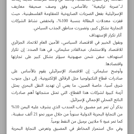
لـ"ضربة تركيعية" بالأساس، وفق وصف صحيفة معاريف
الإسرائيلية بفعل الضربات الصاروخية للمقاومة الفلسطينية، حيث
قفزت معدلات البطالة بنسبة 100%، وانخفض نشاط الشركات
طهران-شارع سهروردي-شارع خرمشهر-مؤسسة ايران الثقافية
التجارية بشكل كبير، وتضررت مناطق الجذب السياحي.
والاعلامية
آثار تكرار الإستهداف
ويقول الخبير في الاقتصاد السياسي، الأمين العام للاتحاد الجزائري
۸۸۷٦۱۲٥٤
۳۰۰۰٤٥۱۲۱۳
۸۸۷٦۱۷۲۰
للاقتصاد والاستثمار، عبدالقادر سليماني، في هذا الصدد: إن تكرار
استهداف سفن شحن صهيونية سيؤثر بشكل كبير على تجارتها
واقتصادها.
الأرشيف
وأوضح سليماني: إن الاقتصاد الإسرائيلي يقوم بالأساس على
صادرات قطاع التكنولوجيا مثل الرقائق الإلكترونية، إلى دول جنوب
الملاحق
شرق آسيا، خاصة الصين، ما يعني أن تهديد النقل البحري يمثل
أزمة كبيرة لشركات هذا القطاع، التي تمثل منتجاتها أهم صادرات
الناتج المحلي الإجمالي لإسرائيل.
الموقع القديم
يذكر أن تمر عبر مضيق باب المندب الذي يشرف عليه اليمن 10%
من التجارة البحرية الدولية سنوياً من خلال مرور نحو 21 ألف سفينة،
كما تمر عبره 6 ملايين برميل من النفط يومياً.
وفي حال استمرار المخاطر في المضيق وتعرض التجارة البحرية