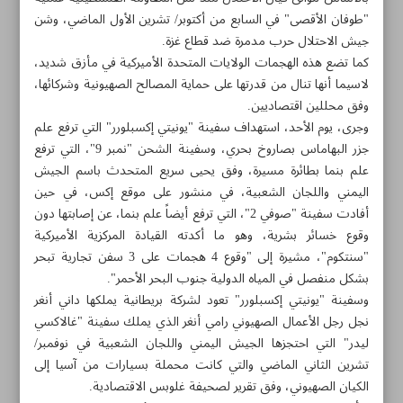
"طوفان الأقصى" في السابع من أكتوبر/ تشرين الأول الماضي، وشن
جيش الاحتلال حرب مدمرة ضد قطاع غزة.
كما تضع هذه الهجمات الولايات المتحدة الأميركية في مأزق شديد،
لاسيما أنها تنال من قدرتها على حماية المصالح الصهيونية وشركائها،
وفق محللين اقتصاديين.
وجرى، يوم الأحد، استهداف سفينة "يونيتي إكسبلورر" التي ترفع علم
جزر البهاماس بصاروخ بحري، وسفينة الشحن "نمبر 9"، التي ترفع
علم بنما بطائرة مسيرة، وفق يحيى سريع المتحدث باسم الجيش
اليمني واللجان الشعبية، في منشور على موقع إكس، في حين
أفادت سفينة "صوفي 2"، التي ترفع أيضاً علم بنما، عن إصابتها دون
وقوع خسائر بشرية، وهو ما أكدته القيادة المركزية الأميركية
"سنتكوم"، مشيرة إلى "وقوع 4 هجمات على 3 سفن تجارية تبحر
بشكل منفصل في المياه الدولية جنوب البحر الأحمر".
وسفينة "يونيتي إكسبلورر" تعود لشركة بريطانية يملكها داني أنغر
مواضيع هذه الصفحة
نجل رجل الأعمال الصهيوني رامي أنغر الذي يملك سفينة "غالاكسي
ليدر" التي احتجزها الجيش اليمني واللجان الشعبية في نوفمبر/
حرب الممرات التجار‌ية تستعر في البحر الأحمر
تشرين الثاني الماضي والتي كانت محملة بسيارات من آسيا إلى
الكيان الصهيوني، وفق تقرير لصحيفة غلوبس الاقتصادية.
التبادل التجاري بين إيران وكازاخستان سيبلغ 3 مليارات دولار