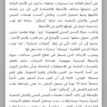
على أسعار الفائدة عند مستويات مرتفعة، ما يزيد من الأعباء المالية
التي تتحملها مختلف الأنشطة الاقتصادية التي تئن من تصاعد
تكاليفها وسط استمرار الحرب، وبالتالي أضحت هجمات الجيش
اليمني واللجان الشعبية ضد تجارة "إسرائيل" بمثابة كرة لهب
متدحرجة تحرق في طريقها الكثير من الأنشطة.
وأعلنت شركة الشحن البحري الصهيونية "زيم"، نهاية نوفمبر/ تشرين
الثاني، تحويل سفنها "بسبب الأوضاع في بحر العرب والبحر الأحمر"،
مشيرة إلى أن ذلك يأتي في إطار "إجراءات إحترازية"، كما غيرت
شركة الشحن العالمية "ميرسك" مسارات عدة سفن لها.
ويضرب الارتباك الذي يسيطر على قطاع الشحن صناعات حيوية
وأنشطة لوجستية صهيونية، فصناعة السيارات تشعر بالفعل
بالصدمات الناجمة عن الاضطرابات الحاصلة بشأن سلاسل التوريد
من آسيا، لاسيما من الصين واليابان وكوريا الجنوبية، وفق تقرير
صحيفة غلوبس، لافتة إلى أن تغيير مسار السفن يعني تأخيراً
محتملاً لمدة 18 يوماً في وصول السفن، ما يعني مضاعفة وقت
التسليم الطبيعي إلى "إسرائيل" تقريباً.
بالإضافة إلى ذلك، ألحقت هجمات الجيش اليمني واللجان الشعبية
أضراراً جسيمة بميناء إيلات، حيث يستقبل الميناء معظم السيارات
القادمة إلى الكيان الغاصب، وذلك في وقت تعرضت مدينة إيلات