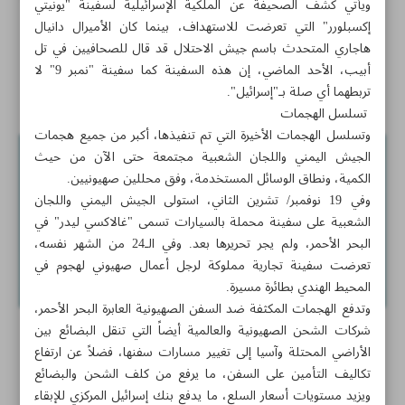
ويأتي كشف الصحيفة عن الملكية الإسرائيلية لسفينة "يونيتي
إكسبلورر" التي تعرضت للاستهداف، بينما كان الأميرال دانيال
لجنة تنسيق العلاقات الاقتصادية تبحث علاقات إيران مع
هاجاري المتحدث باسم جيش الاحتلال قد قال للصحافيين في تل
أرمينيا وعمان وسور‌يا
أبيب، الأحد الماضي، إن هذه السفينة كما سفينة "نمبر 9" لا
أخبار قصيرة
تربطهما أي صلة بـ"إسرائيل".
تسلسل الهجمات
وتسلسل الهجمات الأخيرة التي تم تنفيذها، أكبر من جميع هجمات
الجيش اليمني واللجان الشعبية مجتمعة حتى الآن من حيث
الكمية، ونطاق الوسائل المستخدمة، وفق محللين صهيونيين.
وفي 19 نوفمبر/ تشرين الثاني، استولى الجيش اليمني واللجان
الشعبية على سفينة محملة بالسيارات تسمى "غالاكسي ليدر" في
البحر الأحمر، ولم يجر تحريرها بعد. وفي الـ24 من الشهر نفسه،
تعرضت سفينة تجارية مملوكة لرجل أعمال صهيوني لهجوم في
المحيط الهندي بطائرة مسيرة.
وتدفع الهجمات المكثفة ضد السفن الصهيونية العابرة البحر الأحمر،
شركات الشحن الصهيونية والعالمية أيضاً التي تنقل البضائع بين
الأراضي المحتلة وآسيا إلى تغيير مسارات سفنها، فضلاً عن ارتفاع
تكاليف التأمين على السفن، ما يرفع من كلف الشحن والبضائع
ويزيد مستويات أسعار السلع، ما يدفع بنك إسرائيل المركزي للإبقاء