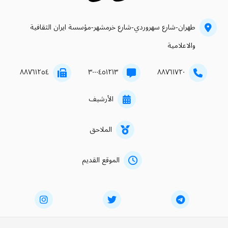
طهران-شارع سهروردي-شارع خرمشهر-مؤسسة ايران الثقافية
والاعلامية
۸۸۷٦۱۲٥٤
۳۰۰۰٤٥۱۲۱۳
۸۸۷٦۱۷۲۰
الأرشيف
الملاحق
الموقع القديم