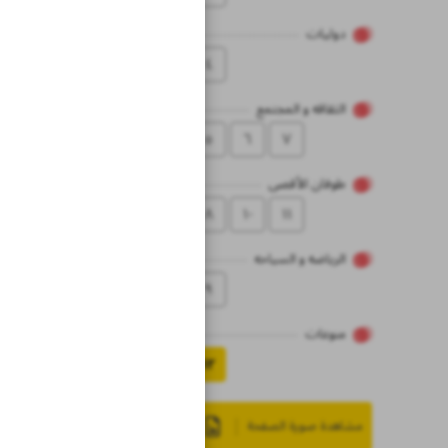
دولیات
٤
الثقاقه و المجتمع
٥
٦
۷
طوفان الأقصى
۸
۱۰
۱۱
الریاضه و السیاحه
۹
منوعات
۱۲
مشاهدة صورة الصفحة