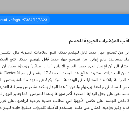
اقب المؤشرات الحيوية للجسم
يراني من تصنيع جهاز جديد قابل للهضم يمكنه تتبع العلامات الحيوية مثل الت
ائة وأربعة وثمانون - ٢١ نوفمبر ٢٠٢٣
ماء بمساعدة عالم إيراني، من تصميم جهاز جديد قابل للهضم، يمكنه تتبع العل
ر الى أن الإنجاز الذي حققه العالم الايراني "علي رضائي" وزملاؤه يمكن أن ي
الأشخاص ال
للنساء في جامعة بريجهام ولندن: " هذا الجهاز يمكنه تشخيص ومراقبة العديد
لمستشفى على جعل الرعاية الصحية أكثر سهولة ودعما للمرضى. كما يعتبر الجهاز ثمرة
 داخل الجسم. على عكس الأجهزة التي تتطلب عملية جراحية لزراعتها، على غرار
خدام وغير جراحية. كمثال على ذلك، يستخدم الأطباء كاميرات صغيرة قابلة للبلع لإج