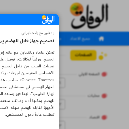
بالتعاون مع باحث ايراني..
جميع الاعداد
جميع الملاحق
تصميم جهاز قابل للهضم ير
تمكن علماء وبالتعاون مع عالم إ
الصفحات
العدد سبعة آلاف وثلاثم
الجسم. ووفقاً لوكالات، توصل عل
ضربات القلب من داخل الجسم. يشا
الصفحه الاولي
۱
الجهاز الهضمي في مستشفى تخصصي 
لزيارة الطبيب"، لهذا فهو يساعد ا
محلیات
للهضم يمكنها أداء وظائف متعددة
۲
الأجهزة القابلة للهضم سهلة الاست
تتطلب عادةً دخول المستشفى.
اقتصاد
۳