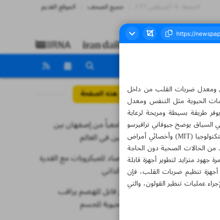
الجمعة، ٠٧ أغسطس ٢٠٢٦
جميع الصحف
الموقع القديم
نفس ومعدل ضربات القلب من داخل
مواضيع هذه الصفحة
امات الحيوية مثل التنفس ومعدل
وفر طريقة بسيطة ومريحة لرعاية
55 أستاذاً جامعياً من إصفهان بين
معرضين لجرعات زائدة من المخدرات. ونشرت نتائج هذا البحث الجمعة 17 نوفمبر في مجلة Device. في السياق يوضح جيوفاني ترافيرسو
«Giovanni Traverso» صاحب هذه الدراسة والأستاذ المشارك في الهندسة الميكانيكية في معهد ماساتشوستس للتكنولوجيا (MIT) وأخصائي أمراض
أفضل الباحثين في العالم
 من الحالات الصحية دون الحاجة
صنع طلاء مضاد للميكروبات مع القدرة
 جهود متزايد لتطوير أجهزة قابلة
على الشفاء الذاتي
 أجهزة تنظيم ضربات القلب، فإن
راء عمليات تنظير القولون، والتي
تصميم جهاز قابل للهضم يراقب
المؤشرات الحيوية للجسم