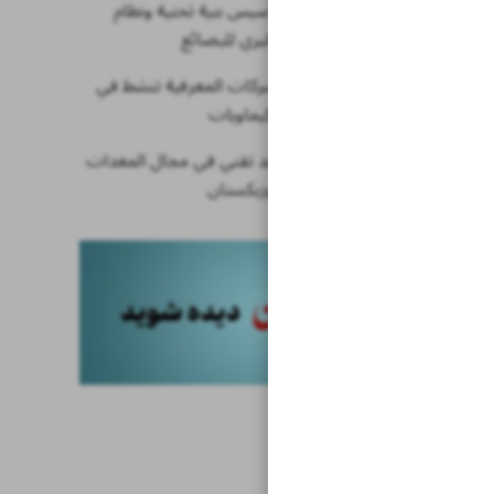
في إيران.. تأسيس بنية تحتية ونظام
ذكي للنقل البري للبضائع
10% من الشركات المعرفية تنشط في
مجال البتروكيماويات
إستضافة وفد تقني في مجال المعدات
الطبية من أوزبكستان