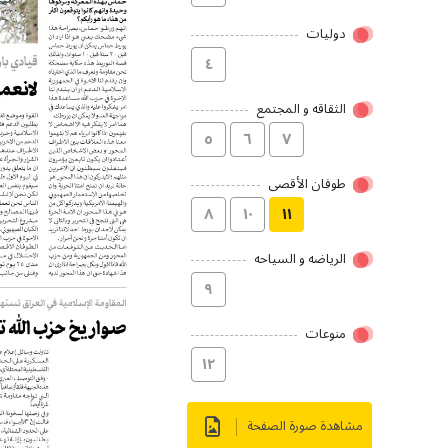
دولیات
٤
الثقاقه و المجتمع
٥
٦
۷
طوفان الأقصى
۸
۱۰
۱۱
الریاضه و السیاحه
۹
منوعات
۱۲
مشاهدة صورة الصفحة