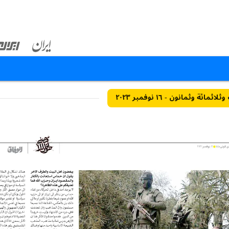
ئة وثمانون - ١٦ نوفمبر ٢٠٢٣