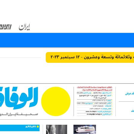
ثمائة وتسعة وعشرون - ١٢ سبتمبر ٢٠٢٣