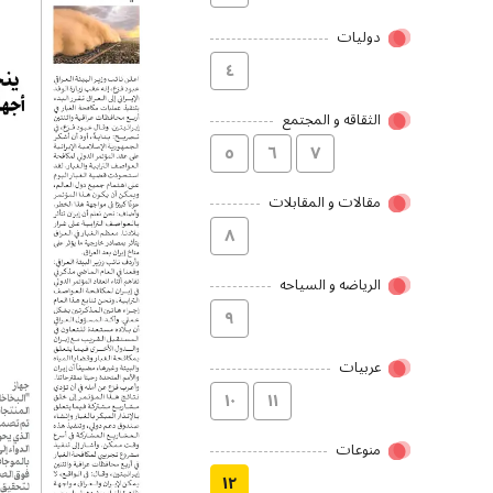
دولیات
٤
الثقاقه و المجتمع
٥
٦
۷
مقالات و المقابلات
۸
الریاضه و السیاحه
۹
عربیات
۱۰
۱۱
منوعات
۱۲