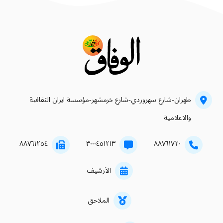
طهران-شارع سهروردي-شارع خرمشهر-مؤسسة ايران الثقافية
والاعلامية
۸۸۷٦۱۲٥٤
۳۰۰۰٤٥۱۲۱۳
۸۸۷٦۱۷۲۰
الأرشيف
الملاحق