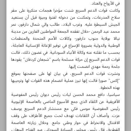
في الأرواح والعتاد.
وكانت قوات الدعم السريع شنت مؤخرا هجمات متكررة على مقر
سلاح المدرعات، وتمكنت من دخوله لفترة وجيزة قبل أن يستعيد
الجيش السيطرة عليه. وغرب البلاد، طالب والي شمال دارفور، نمر
محمد عبد الرحمن -خلال تفقده الجمعة المواطنين الفارين من مدينة
نيالا بولاية جنوب دارفور- وكالات الأمم المتحدة والمنظمات
الوطنية والدولية بضرورة الإسراع في توفير الإغاثة الإنسانية العاجلة،
بحسب ما نقلته عنه وكالة الأنباء السودانية. في غضون ذلك، قالت
قوات الدعم السريع إن حركة مسلحة باسم "شجعان كردفان" يقودها
جلحة رحمة مهدي انضمت إليها.
ونشرت قوات الدعم السريع، في بيان لها على صفحتها بموقع
"إكس" صورا قالت إنها تبرز عملية انضمام هذه القوات لها وترحيبها
بهذه الخطوة.
سياسيا، دافع محمد الحسن لبات رئيس ديوان رئيس المفوضية
مواضيع هذه الصفحة
الأفريقية عن اللقاء الذي جمع الأسبوع الماضي بالعاصمة الإثيوبية
رئيس المفوضية موسى فكي مع مستشار الدعم السريع يوسف
سقوط الهدنة في عين الحلوة.. والهدوء الحذر سيد الموقف
عزت. وأضاف أن اللقاءات تهدف لحث جميع الأطراف على وقف
الاقتتال والانخراط في حوار وطني جامع. وخلال زيارته العاصمة
الجيش السوداني يصد هجوما على سلاح المدرعات
القطرية، قال رئيس مجلس السيادة السوداني عبد الفتاح البرهان،