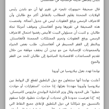
بايدن يتجاهل الأزمة الإنسانية في أفغانستان
قال صحيفة «نيويورك تايمز» في تقرير لها أن جو بايدن رئيس
الولايات المتحدة يقاوم المطالب بالتفاعل أكثر مع طالبان وأن
الاعتراف الرسمي ورفع العقوبات ليس في جدول أعماله. وفحصت
هذه الصحيفة في تقريرها وضع أفغانستان وموقف أمريكا تجاه
طالبان. و كتبت أن مسؤولي البيت الأبيض رفضوا احتمال الاعتراف
الرسمي ورفع العقوبات وتحرير الممتلكات المجمدة لأفغانستان.
وبالنظر إلى الفقر المسيطر في أفغانستان، طلب بعض الخبراء
والمجموعات الإنسانية من جو بيدن أن يخفف موقفه من خلال
تقديم المساعدات الاقتصادية المباشرة إلى طالبان للحد من الفقر
والجوع.
بولندا تهدد بعزل بيلاروسيا عن أوروبا
أعلنت بولندا أنها ستتعاون مع دول البلطيق لقطع كل الروابط بين
مواضيع هذه الصفحة
بيلاروسيا وأوروبا مهددتا بعزلها، إذا حدثت "استفزازات أو حوادث
خطيرة" على الحدود وقال وزير الداخلية البولندي ماريوس كامينسكي:
هل نحن أمام تشكل حلف عسكري مناوئ للسياسات الغربية
إنه "إذا تعرضت حدودنا لأي تحديات أو حوادث خطيرة، فإننا سنقوم
في افريقيا؟
بالتنسيق مع شركائنا في دول البلطيق لإغلاق جميع النقاط التي