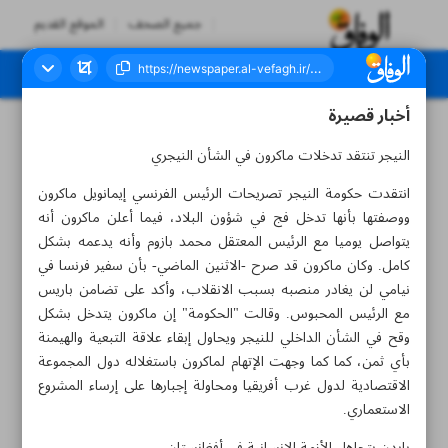
جميع الصحف
الموقع القديم
أخبار قصيرة
العدد سبعة آلاف وثلاثمائة وثلاثة وعشرون - ٠٣ سبتمبر ٢٠٢٣
النيجر تنتقد تدخلات ماكرون في الشأن النيجري
انتقدت حكومة النيجر تصريحات الرئيس الفرنسي إيمانويل ماكرون
ووصفتها بأنها تدخل فج في شؤون البلاد، فيما أعلن ماكرون أنه
يتواصل يوميا مع الرئيس المعتقل محمد بازوم وأنه يدعمه بشكل
كامل. وكان ماكرون قد صرح -الاثنين الماضي- بأن سفير فرنسا في
نيامي لن يغادر منصبه بسبب الانقلاب، وأكد على تضامن باريس
مع الرئيس المحبوس. وقالت "الحكومة" إن ماكرون يتدخل بشكل
وقح في الشأن الداخلي للنيجر ويحاول إبقاء علاقة التبعية والهيمنة
بأي ثمن، كما كما وجهت الإتهام لماكرون باستغلاله دول المجموعة
الاقتصادية لدول غرب أفريقيا ومحاولة إجبارها على إرساء المشروع
الاستعماري.