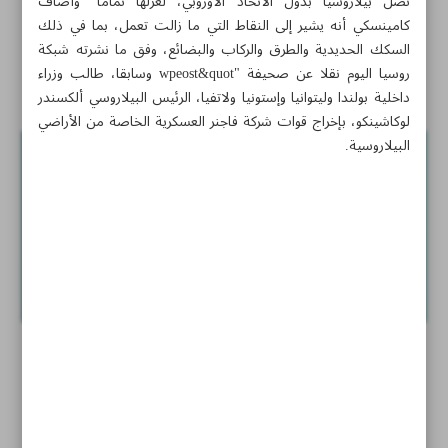
تصل بيلاروسيا بدول الاتحاد الأوروبي، لعزلها تماما" وأضاف
فضيحة الدور الأوروبي بـ «محاصرة» المهاجرين في البحر
كامينسكي أنه يشير إلى النقاط التي ما زالت تعمل، بما في ذلك
المتوسط
السكك الحديدية والطرق والركاب والبضائع، وفق ما نشرته شبكة
روسيا اليوم نقلا عن صحيفة "wpeost&quot وسابقا، طالب وزراء
أخبار قصيرة
داخلية بولندا وليتوانيا وإستونيا ولاتفيا، الرئيس البيلاروسي ألكسندر
لوكاشينكو، بإخراج قوات شركة فاجنر العسكرية الخاصة من الأراضي
البيلاروسية.