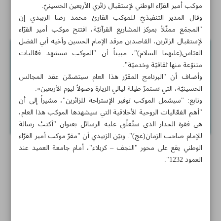
موكب أمير القرّاء الوطني لإستقبال زائري الأربعين الحسينيّ.
أخبار قصيرة
وقال المدير التنفيذيّ للموكب القارئ محمد رضا الزبيدي إن
"المجمَع ممثّلاً بمركز المشاريع القرآنيّة، افتتح موكب أمير القرّاء
لإستقبال الزائرين، القاصدين مرقد الإمام الحسين وأخيه أبي الفضل
العبّاس(عليهما السلام)"، مبيناً أن "الموكب سيشهد فعّاليات
متنوّعة منها ثقافيّة وخدميّة".
وأضاف أن "البرنامج المقرّر هذا العام سيتضمّن عقد المجالس
الحسينيّة، التي تستمرّ طيلة ليالي الزيارة وصولاً ليوم الأربعين».
وتابع: "سيشمل الموكب توفير الإستراحة للزائرين"، مشيراً إلى أن
"أهم الفعّاليات الروحية الأخلاقية التي سيشهدها الموكب هذا العام،
هي فقرة الجدار الذي ستُعلّق عليه الرسائل بعنوان "أكتبْ رسالة
للإمام صاحب الزمان(عج)". وبيّن الزبيدي أن "مقرّ موكب أمير القرّاء
الوطني يقع على محور "النجف – كربلاء"، أمام جامعة العميد عند
العمود 1232".