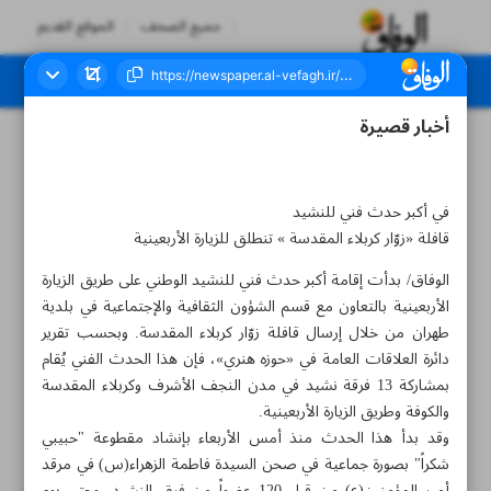
جميع الصحف
الموقع القديم
أخبار قصيرة
العدد سبعة آلاف وثلاثمائة وواحد وعشرون - ٣١ أغسطس ٢٠٢٣
في أكبر حدث فني للنشيد
قافلة «زوّار كربلاء المقدسة » تنطلق للزيارة الأربعينية
الوفاق/ بدأت إقامة أكبر حدث فني للنشيد الوطني على طريق الزيارة
الأربعينية بالتعاون مع قسم الشؤون الثقافية والإجتماعية في بلدية
طهران من خلال إرسال قافلة زوّار كربلاء المقدسة. وبحسب تقرير
دائرة العلاقات العامة في «حوزه هنري»، فإن هذا الحدث الفني يُقام
بمشاركة 13 فرقة نشيد في مدن النجف الأشرف وكربلاء المقدسة
والكوفة وطريق الزيارة الأربعينية.
وقد بدأ هذا الحدث منذ أمس الأربعاء بإنشاد مقطوعة "حبيبي
شكراً" بصورة جماعية في صحن السيدة فاطمة الزهراء(س) في مرقد