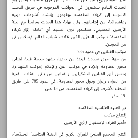
أمير المؤمنين(ع) من قبل 120 عضواً من فرق النشيد، وحتى يوم
السبت القادم يستقرون في المواكب الموجودة في طريق النجف
الاشرف إلى كربلاء المقدسة ويقومون بإنشاد أنشودات دينية
وعاشورائية من إنتاجاتهم. وفي نهاية هذا الحدث وتزامناً مع ليلة
الأربعين الحسيني، ستلتحق فرق النشيد أي "قافلة زوّار كربلاء
المقدسة" بموكب المعزّين الكبير لآلاف شباب العالم الإسلامي في
بين الحرمين.
موكب الفنانين في عمود 785
من جهة أخرى بمبادرة فريدة من نوعها، نشهد خدمة فنية لفناني
محور المقاومة والإباء في موكب الفن والإعلام (موكب الشهداء)،
بحضور أبرز الفنانين التشكيليين والفنانين من باقي الفئات الفنية
من العراق وإيران ودول محور المقاومة، في عمود 785 على طريق
النجف الأشرف إلى كربلاء المقدسة، من 15 حتى
19 صفر.
مواضيع هذه الصفحة
في العتبة العبّاسية المقدّسة
إفتتاح موكب
أصحاب الإمام الحسين(ع) في رؤية الإمام موسى الصدر
«أمير القراء» لإستقبال زائري الأربعين
افتتح المجمَع العلميّ للقرآن الكريم في العتبة العبّاسية المقدّسة،
«مسرح الحرّيّة» ينهض من تحت أنقاض القصف الصهيوني