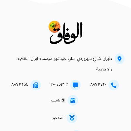
طهران-شارع سهروردي-شارع خرمشهر-مؤسسة ايران الثقافية
والاعلامية
۸۸۷٦۱۲٥٤
۳۰۰۰٤٥۱۲۱۳
۸۸۷٦۱۷۲۰
الأرشيف
الملاحق