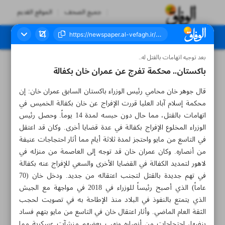
جميع الصحف
الموقع القديم
بعد توجيه اتهامات بالقتل له..
العدد سبعة آلاف ومائتان وأربعة وخمسون - ١٠ يونيو ٢٠٢٣
باكستان.. محكمة تفرج عن عمران خان بكفالة
قال جوهر خان محامي رئيس الوزراء باكستان السابق عمران خان: إن
محكمة إسلام آباد العليا قررت الإفراج عن خان بكفالة الخميس في
اتهامات بالقتل، مما حال دون حبسه لمدة 14 يوماً. وحصل رئيس
الوزراء المخلوع الإفراج بكفالة في عدة قضايا أخرى. وكان قد اعتقل
في التاسع من مايو واحتجز لمدة ثلاثة أيام مما أثار احتجاجات عنيفة
من أنصاره. وكان عمران خان قد توجه إلى العاصمة من منزله في
لاهور لتمديد الكفالة في القضايا الأخرى والسعي للإفراج عنه بكفالة
في تهم جديدة بالقتل لتجنب اعتقاله من جديد. ودخل خان (70
عاماً) الذي أصبح رئيساً للوزراء في 2018 في مواجهة مع الجيش
الذي يتمتع بالنفوذ في البلاد منذ الإطاحة به في تصويت لحجب
الثقة العام الماضي. وأثار اعتقال خان في التاسع من مايو بتهم فساد
ينفيها، احتجاجات من أنصاره ونهب بعضهم منشآت عسكرية مما