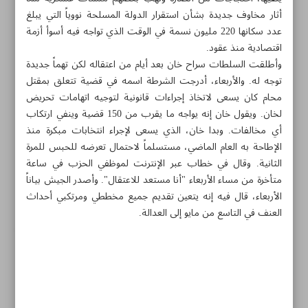
أثار مخاوف جديدة بشأن استقرار الدولة المسلحة نووياً التي يبلغ
عدد سكانها 220 مليون نسمة في الوقت الذي تواجه فيه أسوأ أزمة
اقتصادية منذ عقود.
وأطلقت السلطات سراح خان بعد أيام من اعتقاله لكن تهماً جديدة
توجه له. والأربعاء، أدرجت الشرطة اسمه في قضية تتعلق بمقتل
محام كان يسعى لاتخاذ إجراءات قانونية لتوجيه اتهامات تحريض
لخان. ويقول خان إنه يواجه ما يقرب من 150 قضية وينفي ارتكاب
أي مخالفات. وبدا خان، الذي يسعى لإجراء انتخابات مبكرة منذ
الإطاحة به العام الماضي، مستسلماً لاحتمال تعرضه للحبس للمرة
الثانية. وقال في خطاب عبر الإنترنت لموظفي الحزب في ساعة
متأخرة من مساء الأربعاء "أنا مستعد للاعتقال". وأصدر الجيش بياناً
الأربعاء، قال فيه إنه يتعين تقديم جميع مخططي ومرتكبي أحداث
العنف في التاسع من مايو إلى العدالة.
مواضيع هذه الصفحة
الهند تضيّق على المسلمين.. خطّة جديدة تُثير القلق
داعش يواصل الفتك بالأفغان في المساجد