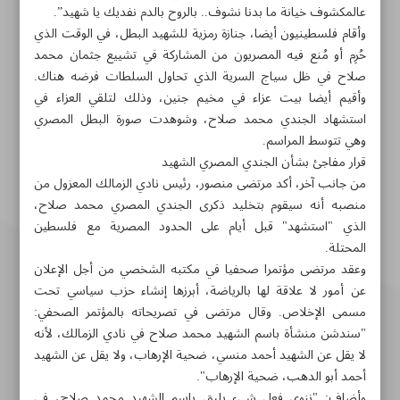
عالمكشوف خيانة ما بدنا نشوف.. بالروح بالدم نفديك يا شهيد”.
وأقام فلسطينيون أيضا، جنازة رمزية للشهيد البطل، في الوقت الذي
حُرِم أو مُنع فيه المصريون من المشاركة في تشييع جثمان محمد
صلاح في ظل سياج السرية الذي تحاول السلطات فرضه هناك.
وأقيم أيضا بيت عزاء في مخيم جنين، وذلك لتلقي العزاء في
استشهاد الجندي محمد صلاح، وشوهدت صورة البطل المصري
وهي تتوسط المراسم.
قرار مفاجئ بشأن الجندي المصري الشهيد
من جانب آخر، أكد مرتضى منصور، رئيس نادي الزمالك المعزول من
منصبه أنه سيقوم بتخليد ذكرى الجندي المصري محمد صلاح،
الذي "استشهد" قبل أيام على الحدود المصرية مع فلسطين
المحتلة.
وعقد مرتضى مؤتمرا صحفيا في مكتبه الشخصي من أجل الإعلان
عن أمور لا علاقة لها بالرياضة، أبرزها إنشاء حزب سياسي تحت
مسمى الإخلاص. وقال مرتضى في تصريحاته بالمؤتمر الصحفي:
"سندشن منشأة باسم الشهيد محمد صلاح في نادي الزمالك، لأنه
لا يقل عن الشهيد أحمد منسي، ضحية الإرهاب، ولا يقل عن الشهيد
أحمد أبو الدهب، ضحية الإرهاب".
وأضاف: "ننوي فعل شيء يليق باسم الشهيد محمد صلاح، في