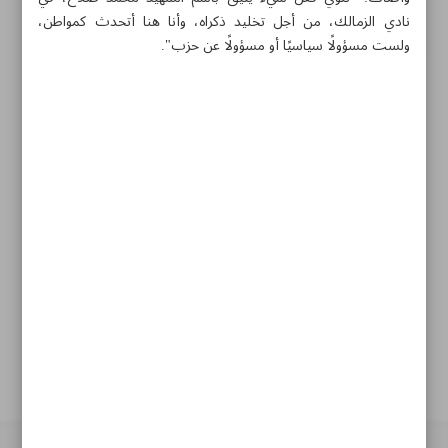
نادي الزمالك، من أجل تخليد ذكراه، وأنا هنا أتحدث كمواطن،
ولست مسؤولًا سياسيًا أو مسؤولًا عن حزب".
طهران-شارع سهروردي-شارع خرمشهر-مؤسسة ايران الثقافية
والاعلامية
۸۸۷٦۱۲٥٤
۳۰۰۰٤٥۱۲۱۳
۸۸۷٦۱۷۲۰
الأرشيف
الملاحق
الموقع القديم