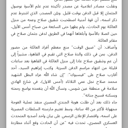
ونقلت مصادر اعلامية عن مصدر تأكيده عدم علم الأسرة بوصول
الجثمان إلا قبل الدفن بوقت قليل. وبيّن المصدر، الذي اشترط عدم
ذكر اسمه، أن قوة أمنية اصطحبت شقيق صلاح وعمه من منزل
العائلة يوم الحادث، ولم يظهرا حتى السابعة من صباح أمس الأول،
حين اتصلا بالأسرة وأبلغاها أنهما في الطريق لدفن جثمان صلاح في
مقابر العائلة.
وأضاف: أن "ضيق الوقت" منع معظم أفراد العائلة من حضور
الدفن، بمن في ذلك والدة صلاح التي تقيم في القاهرة، مشيراً إلى
أن عم وشقيق صلاح عادا إلى منزل العائلة في القاهرة بعد ساعات
قليلة من انتهاء مراسم الدفن السرية. وكتب إبراهيم السيد، أحد
أقارب صلاح على “فيسبوك”: “إن شاء الله عزاء البطل الشهيد
محمد صلاح نجل عمي الثلاثاء (أمس الاول)، في شارع الهادي
سلامة في منطقة عين شمٍس، ونسأل الله أن يتغمده بواسع رحمته
ويسكنه فسيح جناته”.
مواضيع هذه الصفحة
جاء ذلك بعد أن ظلت هوية الجندي المصري منفذ عملية العوجة
مجهولة لأكثر من 48 ساعة، وسط تعتيم مارسته السلطات المصرية
فخر_العرب_الحقيقي
على اسمه، واقتصار الإعلان الرسمي على بيان واحد أصدره المتحدث
العسكري المصري، تحدث فيه "عن أن الحادث وقع أثناء مطاردة
الكويت: المعارضة تفوز بغالبية مقاعد البرلمان