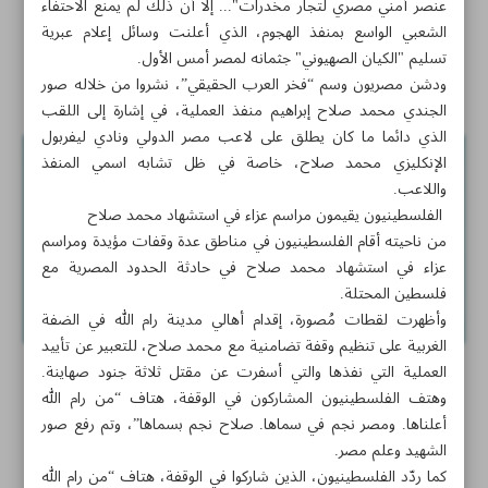
عنصر أمني مصري لتجار مخدرات"... إلا أن ذلك لم يمنع الاحتفاء
الشعبي الواسع بمنفذ الهجوم، الذي أعلنت وسائل إعلام عبرية
إعلام عبري: اتفاق التطبيع مع مصر وهمي!
تسليم "الكيان الصهيوني" جثمانه لمصر أمس الأول.
أخبار قصيرة
ودشن مصريون وسم “فخر العرب الحقيقي”، نشروا من خلاله صور
الجندي محمد صلاح إبراهيم منفذ العملية، في إشارة إلى اللقب
الذي دائما ما كان يطلق على لاعب مصر الدولي ونادي ليفربول
الإنكليزي محمد صلاح، خاصة في ظل تشابه اسمي المنفذ
واللاعب.
الفلسطينيون يقيمون مراسم عزاء في استشهاد محمد صلاح
من ناحيته أقام الفلسطينيون في مناطق عدة وقفات مؤيدة ومراسم
عزاء في استشهاد محمد صلاح في حادثة الحدود المصرية مع
فلسطين المحتلة.
وأظهرت لقطات مُصورة، إقدام أهالي مدينة رام الله في الضفة
الغربية على تنظيم وقفة تضامنية مع محمد صلاح، للتعبير عن تأييد
العملية التي نفذها والتي أسفرت عن مقتل ثلاثة جنود صهاينة.
وهتف الفلسطينيون المشاركون في الوقفة، هتاف “من رام الله
أعلناها. ومصر نجم في سماها. صلاح نجم بسماها”، وتم رفع صور
الشهيد وعلم مصر.
كما ردّد الفلسطينيون، الذين شاركوا في الوقفة، هتاف “من رام الله