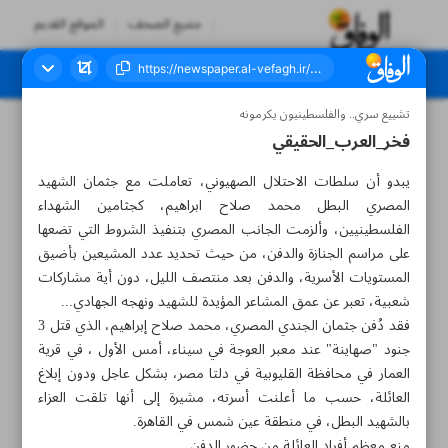
جميع الصحف
الموقع القديم
تشييع سري.. والفلسطينيون يكرمونه
العدد سبعة آلاف ومائتان وثلاثة وخمسون - ٠٨ يونيو ٢٠٢٣
فخر_العرب_الحقيقي
يبدو أن سلطات الاحتلال الصهيوني، تعاملت مع جثمان الشهيد
المصري البطل محمد صلاح ابراهيم، كجثامين الشهداء
الفلسطينيين، وألزمت الجانب المصري بتنفيذ الشروط التي تضعها
على مراسم الجنازة والدفن، من حيث تحديد عدد المشيعين بأضيق
المستويات الأسرية، والدفن بعد منتصف الليل، دون أية مشاركات
شعبية، تعبر عن عمق المشاعر المؤيدة للشهيد ونهجه الجهادي...
فقد دُفن جثمان الجندي المصري، محمد صلاح إبراهيم، الذي قتل 3
جنود "صهاينة" عند معبر العوجة في سيناء، أمس الأول ، في قرية
العمار في محافظة القليوبية في دلتا مصر، بشكل عاجل ودون إبلاغ
العائلة، حسب ما أعلنت أسرته، مشيرة إلى أنها تلقت العزاء
بالشهيد البطل، في منطقة عين شمس في القاهرة.
منع معظم أفراد العائلة من حضور الدفن