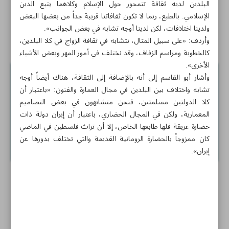
البلدين لديه ثقافة تتمحور حول الإسلام وكلاهما يتبع الدين
الإسلامي. بالطبع، ربما لا تكون ثقافاتنا قريبة جداً من بعضها البعض
كيف اروّض ابني الناشىء؟
ولدينا اختلافات، لكن لدينا أوجه تشابه في بعض الجوانب».
اخبار قصيرة
وأردف: «على سبيل المثال، نتشابه في ثقافة الزواج في كلا البلدين،
كالخطوبة ومراسم الزفاف، وقد نختلف في أمور المهر وبعض الأشياء
الأخرى».
وأشار أبو القاسم إلى أنه بالإضافة إلى الثقافة، هناك أيضاً أوجه
تشابه واختلاف بين البلدين في مجال العمارة والفنون: «باعتبار أن
كلا الدولتين مسلمتين، فنحن متشابهون في بعض التصاميم
المعمارية، ولكن في المجال الحضاري، باعتبار أن إيران دولة ذات
حضارة عريقة فلها طابعها الخاص، إلا أن تراث فلسطين في الماضي
كان ممزوجاً بالحضارة الرومانية القديمة والتي تختلف بدورها عن
إيران».