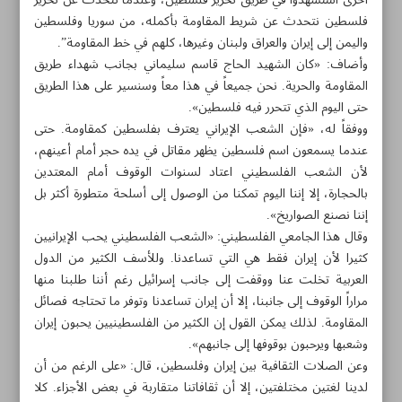
أخرى استشهدوا في طريق تحرير فلسطين، وعندما نتحدث عن تحرير
فلسطين نتحدث عن شريط المقاومة بأكمله، من سوريا وفلسطين
واليمن إلى إيران والعراق ولبنان وغيرها، كلهم في خط المقاومة”.
وأضاف: «كان الشهيد الحاج قاسم سليماني بجانب شهداء طريق
المقاومة والحرية. نحن جميعاً في هذا معاً وسنسير على هذا الطريق
حتى اليوم الذي تتحرر فيه فلسطين».
ووفقاً له، «فإن الشعب الإيراني يعترف بفلسطين كمقاومة. حتى
عندما يسمعون اسم فلسطين يظهر مقاتل في يده حجر أمام أعينهم،
لأن الشعب الفلسطيني اعتاد لسنوات الوقوف أمام المعتدين
بالحجارة، إلا إننا اليوم تمكنا من الوصول إلى أسلحة متطورة أكثر بل
إننا نصنع الصواريخ».
وقال هذا الجامعي الفلسطيني: «الشعب الفلسطيني يحب الإيرانيين
كثيرا لأن إيران فقط هي التي تساعدنا. وللأسف الكثير من الدول
العربية تخلت عنا ووقفت إلى جانب إسرائيل رغم أننا طلبنا منها
مواضيع هذه الصفحة
مراراً الوقوف إلى جانبنا، إلا أن إيران تساعدنا وتوفر ما تحتاجه فصائل
المقاومة. لذلك يمكن القول إن الكثير من الفلسطينيين يحبون إيران
وشعبها ويرحبون بوقوفها إلى جانبهم».
الفلسطينيون يحبون إيران ويرحبون بوقوفها إلى جانبهم
وعن الصلات الثقافية بين إيران وفلسطين، قال: «على الرغم من أن
لدينا لغتين مختلفتين، إلا أن ثقافاتنا متقاربة في بعض الأجزاء. كلا
مسجد مرند التاريخي..قطب للسياحة الدينية في البلاد