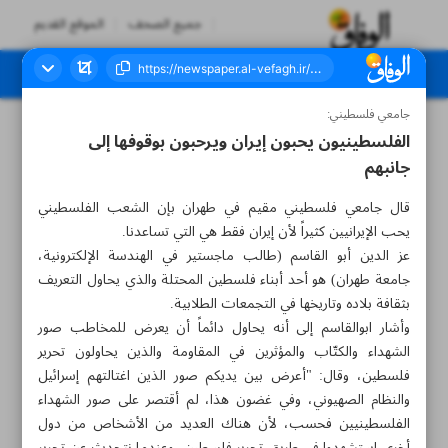
جميع الصحف
الموقع القديم
جامعي فلسطيني:
العدد سبعة آلاف ومائتان واثنان وخمسون - ٠٧ يونيو ٢٠٢٣
الفلسطينيون يحبون إيران ويرحبون بوقوفها إلى
جانبهم
قال جامعي فلسطيني مقيم في طهران بإن الشعب الفلسطيني
يحب الإيرانيين كثيراً لأن إيران فقط هي التي تساعدنا.
عز الدين أبو القاسم (طالب ماجستير في الهندسة الإلكترونية،
جامعة طهران) هو أحد أبناء فلسطين المحتلة والذي يحاول التعريف
بثقافة بلاده وتاريخها في التجمعات الطلابية.
وأشار ابوالقاسم إلى أنه يحاول دائماً أن يعرض للمخاطب صور
الشهداء والكتّاب والمؤثرين في المقاومة والذين يحاولون تحرير
فلسطين، وقال: "أعرض بين يديكم صور الذين اغتالتهم إسرائيل
والنظام الصهيوني، وفي غضون هذا، لم أقتصر على صور الشهداء
الفلسطينيين فحسب، لأن هناك العديد من الأشخاص من دول