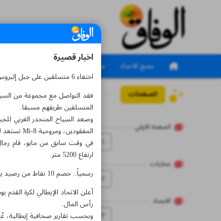
اخبار قصيرة
جميع الاعداد
جميع الملاحق
اختفاء 6 متسلقين على جبل إلبروس في بيلاروس
الصفحات
العدد سبعة آلاف ومائت
المتسلقين طريقهم مسبقا.
وصعد السياح المنحدر الغربي للجب
الصفحه الاولي
المفقودين، ومروحية Mi-8 تستعد للإقلاع من مينيراليني فودي.
۱
في وقت سابق من مايو، قام رجال 
ارتفاع 5200 متر.
محلیات
رسمياً.. خصم 10 نقاط من رصيد يوفنتوس
۲
اقتصاد
رأس المال.
۳
وبحسب تقارير صحافية إيطالية، عُ