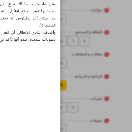
دولیات
رصيد يوفنتوس، بالإضافة إلى النقاط الـ9 التي كان قد طلب حسمها في كانون الثاني/يناير 2023، إلّا أن قرار اللجنة اقتصر 
من جهته، أكد يوفنتوس أنه يحتفظ
٤
المحلية)".
وأضاف النادي الإيطالي أن القرا
الثقاقه و المجتمع
لعقوبات شديدة، يبدو أنها تأخذ في 
٥
٦
۷
مقالات و المقابلات
۸
الریاضه و السیاحه
۹
عربیات
۱۰
۱۱
منوعات
۱۲