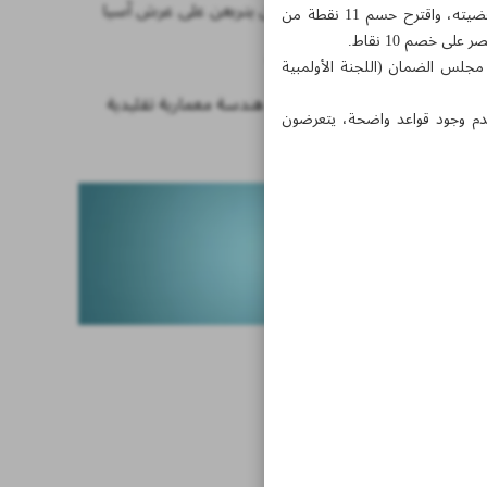
سيدات ايران يتربعن على عرش آسيا
وفي تفاصيل جلسة الاستماع التي عُقدت في روما، قدم المدعي العام للاتحاد الإيطالي لكرة القدم، جوزيبي شينه، قضيته، واقترح حسم 11 نقطة من
اخبار قصيرة
مجلس الضمان (اللجنة الأولمبية
رضوانشهر.. هندسة معمارية تقليدية
عدم وجود قواعد واضحة، يتعرضون
اسلامية