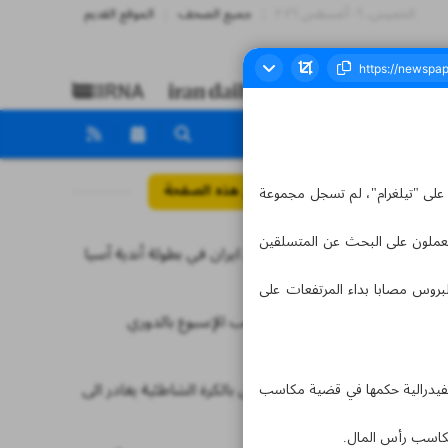
الخميس، ٠٦ أغسطس ٢٠٢٦
جميع الصحف
الموقع القديم
مواضيع هذه الصفحة
فقد التواصل مع مجموعة من السياح مكونة من 6 متسلقين لجبل إلبروس في بيلاروس، يوم الثلاثاء، ووفقا لقناة 112 على "تيلغرام"، لم تسجل مجموعة
 يعملون على البحث عن المتسلقين
4 فرق تمثل ايران في بطولة أندية آسيا
بكرة القدم
بروس مصابا بداء المرتفعات على
طارمي.. لاعب الإسبوع بالدوري
البرتغالي
منتخب ايران بالكرة الشاطئية يغادر الى
 محكمة الاستئناف الفيدرالية حكمها في قضية مكاسب
السعودية
مكاسب رأس المال.