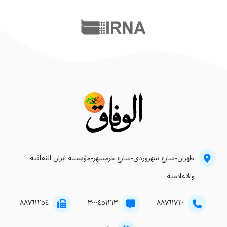
طهران-شارع سهروردي-شارع خرمشهر-مؤسسة ايران الثقافية
والاعلامية
۸۸۷٦۱۲٥٤
۳۰۰۰٤٥۱۲۱۳
۸۸۷٦۱۷۲۰