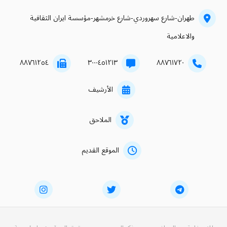
طهران-شارع سهروردي-شارع خرمشهر-مؤسسة ايران الثقافية
والاعلامية
۸۸۷٦۱۲٥٤
۳۰۰۰٤٥۱۲۱۳
۸۸۷٦۱۷۲۰
الأرشيف
الملاحق
الموقع القديم