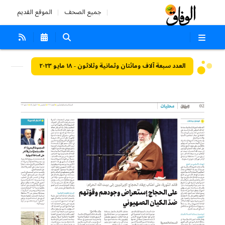
جميع الصحف
الموقع القديم
العدد سبعة آلاف ومائتان وثمانية وثلاثون - ١٨ مايو ٢٠٢٣