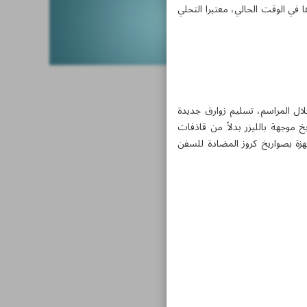
 في الوقت الحالي، معتبرا التحلي
لثوري جرت في 9 مارس الجاري، حيث جرى خلال المراسم، تسليم زوارق جديدة
 موجهة بالليزر بدلاً من قاذفات
هزة بصواريخ كروز المضادة للسفن