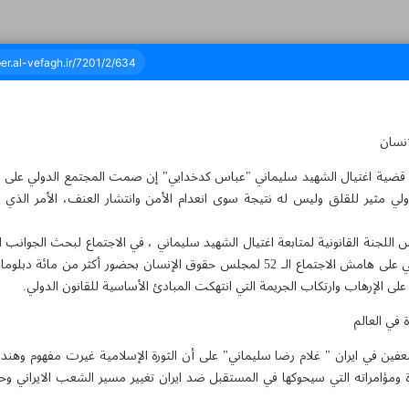
انسان
ن وواحد - ١٤ مارس ٢٠٢٣
عة قضية اغتيال الشهيد سليماني "عباس كدخدايي" إن صمت المجتمع الدولي على ما 
دولي مثير للقلق وليس له نتيجة سوى انعدام الأمن وانتشار العنف، الأمر الذي ي
اللجنة القانونية لمتابعة اغتيال الشهيد سليماني ، في الاجتماع لبحث الجوانب الق
سليماني، الذي عقد بشكل افتراضي على هامش الاجتماع الـ 52 لمجلس حقوق الإنسان بحضو
على الإرهاب وارتكاب الجريمة التي انتهكت المبادئ الأساسية للقانون الدولي.
 في العالم
 في ايران " غلام رضا سليماني" على أن الثورة الإسلامية غيرت مفهوم وهندسة
ة ومؤامراته التي سيحوكها في المستقبل ضد ايران تغيير مسير الشعب الايراني وحر