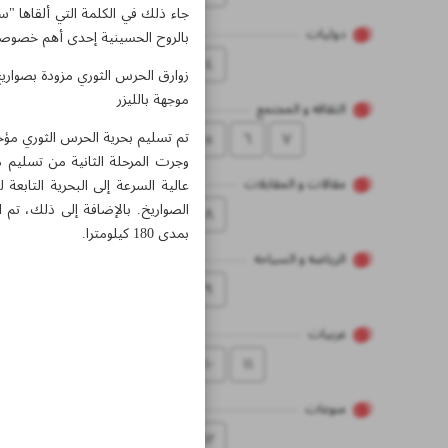
جاء ذلك في الكلمة التي ألقاها "س
دولیات
بالروح الحسينية إحدى أهم خصوصيات 
٤
زوارق الحرس الثوري مزودة بصواري
موجهة بالليزر
الثقاقه و المجتمع
تم تسليم بحرية الحرس الثوري مؤخر
٥
٦
۷
مقالات و المقابلات
عالية السرعة إلى البحرية التابع
الصواريخ. بالإضافة إلى ذلك، تم 
۸
بمدى 180 كيلومترا.
الریاضه و السیاحه
۹
عربیات
۱۰
۱۱
منوعات
۱۲