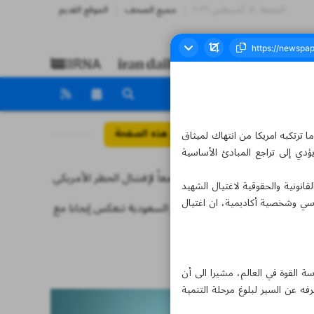
الجمعة، ٠٧ أغسطس ٢٠٢٦
جميع الصحف
الموقع القديم
مواضيع هذه الصفحة
ترتكبه امريكا من انتهاك لميثاق
ؤدي إلى تراجع المبادئ الأساسية
علينا العمل معاً لإفشال الحظر الأمريكي
انونية والحقوقية لاغتيال الشهيد
ر أكثر من مائة دبلوماسي وشخصية أكاديمية، ان اغتيال
العلاقات مع السعودية تنعكس إيجابا مع
باقي الدول
أخبار قصيرة
 القوة في العالم، مشيرا الى أن
فه عن السير لبلوغ مرحلة التنمية