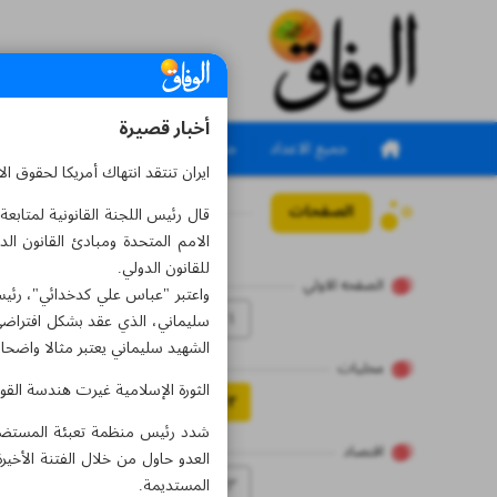
أخبار قصيرة
جميع الاعداد
جميع الملاحق
ايران تنتقد انتهاك أمریكا لحقوق ال
الصفحات
العدد سبعة آلاف ومائتا
قال رئيس اللجنة القانونية لمتاب
الامم المتحدة ومبادئ القانون ال
للقانون الدولي.
الصفحه الاولي
واعتبر "عباس علي كدخدائي"، رئيس 
۱
الشهيد سليماني يعتبر مثالا واضحا 
محلیات
الثورة الإسلامية غيرت هندسة القوة
۲
شدد رئيس منظمة تعبئة المستضعفين
اقتصاد
العدو حاول من خلال الفتنة الأخير
۳
المستديمة.