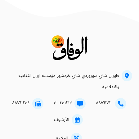
طهران-شارع سهروردي-شارع خرمشهر-مؤسسة ايران الثقافية
والاعلامية
۸۸۷٦۱۲٥٤
۳۰۰۰٤٥۱۲۱۳
۸۸۷٦۱۷۲۰
الأرشيف
الملاحق